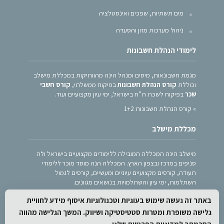
מים תשתיות, שפכים ואינסטלציה
ניהול מערכות מזון והסעדה
לימודי הנהלת חשבונות
מגמת חשבונאות, מיסים ומנהל הינה מהוותיקות במכללת מישלב
וכוללת
קורס הנהלת חשבונות
בפיקוח ממשלתי,
קורס חשבי
שכר
בפיקוח לשכת רו”ח בישראל, ימי עיון מקצועיים ועוד.
»
קורס הנהלת חשבונות 1+2
מכללת מישלב
מישלב הינה המכללה המובילה ללימודים מקצועיים בישראל ולה
סניפים במרכז ובצפון הארץ. המכללה הנה מוסד מוכר ללימודי
תעודה, קורסים מקצועיים עיוניים ומעשיים, קורסים לגמול
השתלמות, ימי עיון והשתלמויות בנושאים מגוונים.
הצהרת נגישות
באתר זה נעשה שימוש בעוגיות וטכנולוגיות איסוף מידע לחוויית
מדיניות פרטיות
גלישה משופרת ומטרות סטטיסטיקה ושיווק. המשך הגלישה מהווה