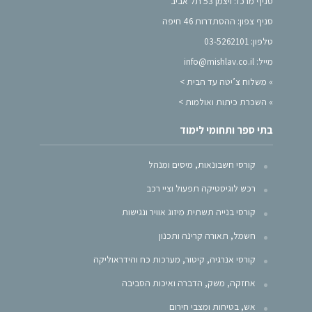
סניף מרכז: ויצמן 53 תל אביב
סניף צפון: ההסתדרות 46 חיפה
טלפון: 03-5262101
מייל: info@mishlav.co.il
»
משלוח צ’יטה עד הבית >
»
השכרת כיתות ואולמות >
בתי ספר ותחומי לימוד
קורסי חשבונאות, מיסים ומנהל
רכש לוגיסטיקה תפעול וציי רכב
קורסי בנייה תשתית מיזוג אוויר ונגישות
חשמל, תאורה קרינה ותכנון
קורסי אנרגיה, קיטור, מערכות כח והידראוליקה
אחזקה, משק, הדברה ואיכות הסביבה
אש, בטיחות ומצבי חירום