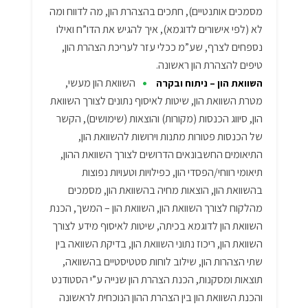
מסמכים אותנטיים), חתכים בהצהרת הון, מה לדווח ומה
לא (לפי אישורים לדוגמא), איך להגיש את הדו”ח ואילו
נספחים לצרף, שע”מ ככלי עזר לעריכת הצהרת הון,
טיפים להצהרת הון ראשונה.
•
השוואת הון מעשי,
השוואת הון – ניתוח ובקרה
מטרת השוואת הון, שיטות לאיסוף נתונים לצורך השוואת
הון, סיווג הכנסות (מקורות) והוצאות (שימושים), הקשר
של הכנסות פטורות מתנות וירושות להשוואת הון,
התיאומים החשבונאים הדרושים לצורך השוואת ההון,
תיאומי רווחי/הפסדי הון, כפילויות וטעויות נפוצות
בהשוואת הון, הוצאות מחיה בהשוואת הון, מסמכים
מהלקוח לצורך השוואת הון, השוואת הון – המשך, הכנת
השוואת הון לדוגמא בכיתה, שיטות לאיסוף מידע לצורך
השוואת הון, ריכוז נתוני השוואת הון, בדיקת השוואה בין
שתי הצהרות הון, שילוב לוחות סטטיסטיים בהשוואה,
תוצאות ומסקנות, הכנת הצהרת הון שנייה ע”י הסטודנט
והכנת השוואת הון בין הצהרת ההון הנוכחית לראשונה