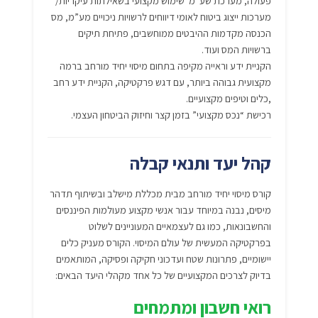
פעולה, מערכת שע”מ שימוש מקצועי בשאילתות עיקריות/
מערכות ייצוג ביטוח לאומי דיווחים לרשויות ניכויים מע”מ, מס
הכנסה מקדמות ההיבטים ממוחשבים, פתיחת תיקים
ברשויות המס ועוד.
הקניית ידע וראייה מקיפה בתחום מיסוי יחיד מורחב ברמה
מקצועית גבוהה ביותר, עם דגש פרקטיקה, הקניית ידע רחב
,כלים וטיפים מקצועיים.
רכישת “נכס מקצועי” בזמן קצר וחיזוק הביטחון העצמי.
קהל יעד ותנאי קבלה
קורס מיסוי יחיד מורחב מבית מכללת מישלב ובשיתוף תדהר
מיסים, נבנה במיוחד עבור אנשי מקצוע מעולמות הפיננסים
והחשבונאות, כמו גם לעצמאיים המעוניינים לשלוט
בפרקטיקה המעשית של עולם המיסוי. הקורס מעניק כלים
יישומיים, פתרונות שטח ועדכוני חקיקה ופסיקה, המותאמים
בדיוק לצרכים המקצועיים של כל אחד מקהלי היעד הבאים:
רואי חשבון ומתמחים