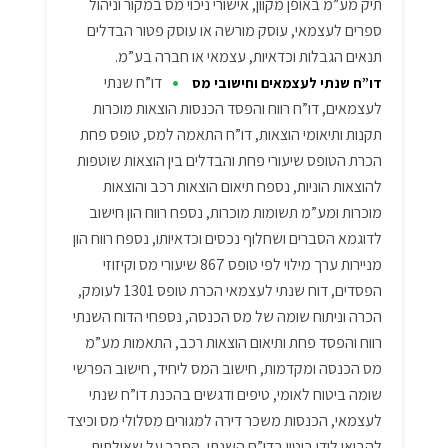
תיק מע”מ באופן מקוון, אישורי ניכוי מס במקור וניהול
ספרים לעצמאי, עוסק מורשה או עוסק פטור הבדלים
תנאים הגבלות וכדאיות, עצמאי או חברה בע”מ.
•
דו”ח שנתי
דו”ח שנתי לעצמאים וחישובי מס
לעצמאים, דו”ח רווח והפסד הכנסות הוצאות מוכרות
תקנות ותיאומי הוצאות, דו”ח התאמה למס, טופס פחת
הכרת הטופס שיעורי פחת והבדלים בין הוצאות שוטפות
להוצאות הוניות, נספח תיאום הוצאות רכב והוצאות
מוכרות ומע”מ תשומות מוכרות, נספח רווח הון חישוב
לדוגמא הסברים ושחלוף נכסים וכדאיותו, נספח רווח הון
מניירות ערך מילוי לפי טופס 867 שיעורי מס וקיזוזי
הפסדים, דוח שנתי לעצמאי הכרת טופס 1301 לעומק,
הכרה וניתוח שומה של מס הכנסה, נספחי הדוח השנתי
רווח והפסד פחת ותיאום הוצאות רכב, התאמות מע”מ
מס הכנסה ומקדמות, חישוב המס ליחיד, חישוב הפרשי
שומה ביטוח לאומי, טיפים ודגשים בהכנת דו”ח שנתי
לעצמאי, הכנסות משכר דירה למגורים מסלולי מס וכיצד
להביאן לידי ביטוי בדו”ח השנתי, הסבר על שאילתות