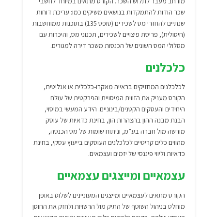
מורחב מעבר לתלוש השכר. הקורס מתאים במיוחד לחשבי
שכר הודות להתמקדות בנושאים משיקים כמו: עריכת דוחות
שנתיים להחזרי מס לשכירים (טופס 135) בתוכנות ממוחשבות
(חיסולית), פריסת פיצויים לשכירים, תכנוני מס, והיכרות עם
מסלולי המס השונים של הכנסות משכר דירה למגורים.
כלכלנים
לכלכלנים המחזיקים בראייה מאקרו-כלכלית או אנליטית,
הקורס מעניק את הזווית המיסויית והפרקטית של עולם
היחידים והעסקים הקטנים/בינוניים. הידע המעשי במיסוי,
הבנת מבנה ההון בהצהרות הון, בחינת כדאיות של עוסק
מורשה מול חברה בע”מ, וניתוח שומות של מס הכנסה,
מהווים כלים קריטיים לכלכלנים העוסקים בייעוץ עסקי, בחינת
כדאיות וליווי פיננסי של יזמים ועצמאים.
עצמאיים ומייצגים עצמאיים
הקורס מתאים לעצמאיים ומייצגים המעוניינים לשלוט באופן
מוחלט בניהול השוטף של התיק מול הרשויות ולחזק את החוסן