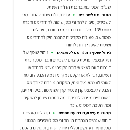
שע”מ המסייעות בהכנת הדו”ח השנתי.
•
עריכת דו”ח שנתי להחזרי מס
החזרי מס לשכירים
לשכירים, סיבות להחזרי מס, שיטות להחזרי מס והכרת
טופס 135, מילוי דווח החזרי מס בתוכנת חיסולית
ממוחשב, פעולות מקדימות להכנת תיק להחזרי מס
ושיטות לאיסוף ניירות לדיווח.
•
ניהול שוטף של
ניהול שוטף ותכנון מס לעצמאים
תיק עצמאי, פריסת פיצויים לשכירים ותכנון מס, הכרת
דו”חות דיווח לעצמאי דו”ח תקופתי מע”מ להחזר או
תשלום, הגדלת או הקטנת מקדמות מס הכנסה וביטוח
לאומי לעצמאי איך ומתי, הפקדות מוכרות לצורך מס
הכנסה לעצמאי קרן פנסיה קרן השתלמות וביטוחי חיים,
ביטוח חיים מי יכול להפקיד ומה הסכום שניתן להפקיד
ומהי הטבת המס ומשיכה.
•
תרגולים מעשיים
תרגול מעשי ועבודה עם טפסים
דוחות שנתיים הצהרות הון החזרי מס לשכירים ותכנוני
מס, פתיחת עסקים וכללי דיווח לרשויות, תרגולים בהכנת