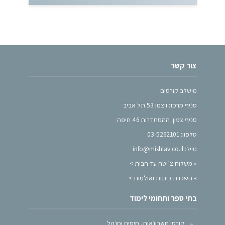
צור קשר
מישלב קורסים
סניף מרכז: ויצמן 53 תל אביב
סניף צפון: ההסתדרות 46 חיפה
טלפון: 03-5262101
מייל: info@mishlav.co.il
»
משלוח צ’יטה עד הבית >
»
השכרת כיתות ואולמות >
בתי ספר ותחומי לימוד
קורסי חשבונאות, מיסים ומנהל