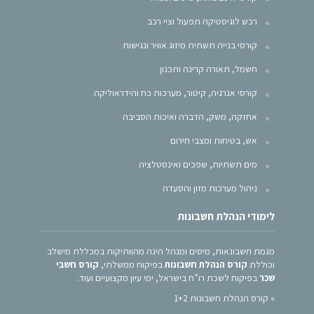
רכש לוגיסטיקה תפעול וציי רכב
קורסי בנייה תשתית מיזוג אוויר ונגישות
חשמל, תאורה קרינה ותכנון
קורסי אנרגיה, קיטור, מערכות כח והידראוליקה
אחזקה, משק, הדברה ואיכות הסביבה
אש, בטיחות ומצבי חירום
מים תשתיות, שפכים ואינסטלציה
ניהול מערכות מזון והסעדה
לימודי הנהלת חשבונות
מגמת חשבונאות, מיסים ומנהל הינה מהוותיקות במכללת מישלב
וכוללת
קורס הנהלת חשבונות
בפיקוח ממשלתי,
קורס חשבי
שכר
בפיקוח לשכת רו”ח בישראל, ימי עיון מקצועיים ועוד.
»
קורס הנהלת חשבונות 1+2