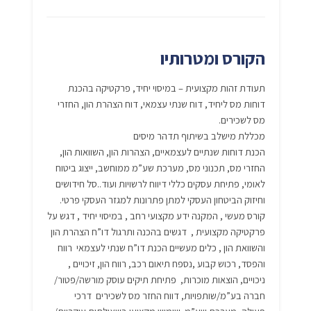
הקורס ומטרותיו
תעודת זהות מקצועית – במיסוי יחיד, פרקטיקה בהכנת
דוחות מס ליחיד, דוח שנתי עצמאי, דוח הצהרת הון, החזרי
מס לשכירים.
מכללת מישלב בשיתוף תדהר מיסים
הכנת דוחות שנתיים לעצמאיים, הצהרות הון, השוואות הון,
החזרי מס, תכנוני מס, מערכת שע”מ ממוחשב, ייצוג ביטוח
לאומי, פתיחת עסקים כללי דיווח לרשויות ועוד..סל חידושים
וחיזוק הביטחון העסקי למתן פתרונות למגזר העסקי פרטי.
קורס מעשי , המקנה ידע מקצועי רחב , במיסוי יחיד , דגש על
פרקטיקה מקצועית , דגשים בהכנה ותרגול דו”ח הצהרת הון
והשוואת הון , כלים מעשיים הכנת דו”ח שנתי לעצמאי רווח
והפסד, רכוש קבוע ,נספח תיאום רכב, רווח הון, זיכויים ,
ניכויים, הוצאות מוכרות, פתיחת תיקים עוסק מורשה/פטור/
חברה בע”מ/שותפויות, דווח החזר מס לשכירים דרכי