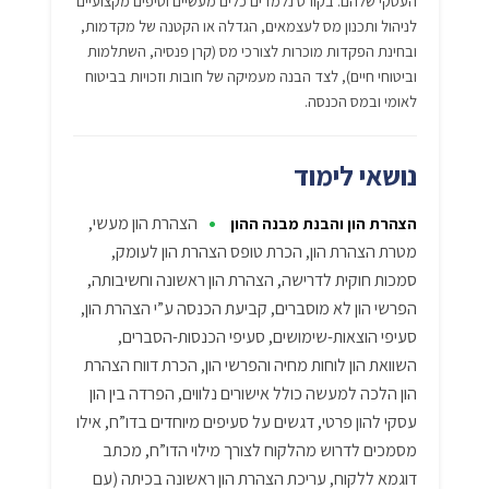
העסקי שלהם. בקורס נלמדים כלים מעשיים וטיפים מקצועיים
לניהול ותכנון מס לעצמאים, הגדלה או הקטנה של מקדמות,
ובחינת הפקדות מוכרות לצורכי מס (קרן פנסיה, השתלמות
וביטוחי חיים), לצד הבנה מעמיקה של חובות וזכויות בביטוח
לאומי ובמס הכנסה.
נושאי לימוד
•
הצהרת הון מעשי,
הצהרת הון והבנת מבנה ההון
מטרת הצהרת הון, הכרת טופס הצהרת הון לעומק,
סמכות חוקית לדרישה, הצהרת הון ראשונה וחשיבותה,
הפרשי הון לא מוסברים, קביעת הכנסה ע”י הצהרת הון,
סעיפי הוצאות-שימושים, סעיפי הכנסות-הסברים,
השוואת הון לוחות מחיה והפרשי הון, הכרת דווח הצהרת
הון הלכה למעשה כולל אישורים נלווים, הפרדה בין הון
עסקי להון פרטי, דגשים על סעיפים מיוחדים בדו”ח, אילו
מסמכים לדרוש מהלקוח לצורך מילוי הדו”ח, מכתב
דוגמא ללקוח, עריכת הצהרת הון ראשונה בכיתה (עם