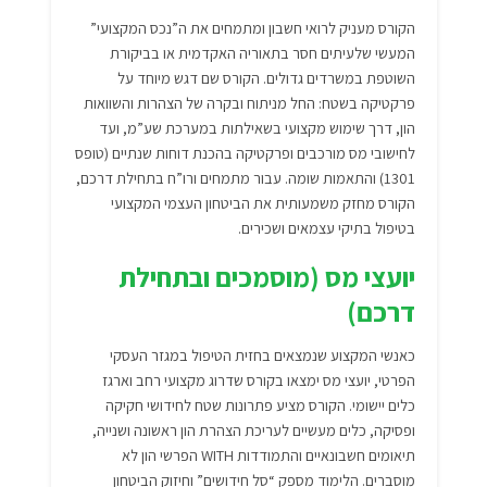
הקורס מעניק לרואי חשבון ומתמחים את ה”נכס המקצועי”
המעשי שלעיתים חסר בתאוריה האקדמית או בביקורת
השוטפת במשרדים גדולים. הקורס שם דגש מיוחד על
פרקטיקה בשטח: החל מניתוח ובקרה של הצהרות והשוואות
הון, דרך שימוש מקצועי בשאילתות במערכת שע”מ, ועד
לחישובי מס מורכבים ופרקטיקה בהכנת דוחות שנתיים (טופס
1301) והתאמות שומה. עבור מתמחים ורו”ח בתחילת דרכם,
הקורס מחזק משמעותית את הביטחון העצמי המקצועי
בטיפול בתיקי עצמאים ושכירים.
יועצי מס (מוסמכים ובתחילת
דרכם)
כאנשי המקצוע שנמצאים בחזית הטיפול במגזר העסקי
הפרטי, יועצי מס ימצאו בקורס שדרוג מקצועי רחב וארגז
כלים יישומי. הקורס מציע פתרונות שטח לחידושי חקיקה
ופסיקה, כלים מעשיים לעריכת הצהרת הון ראשונה ושנייה,
תיאומים חשבונאיים והתמודדות WITH הפרשי הון לא
מוסברים. הלימוד מספק “סל חידושים” וחיזוק הביטחון