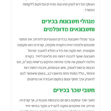
העסקי הנדרש למתן פתרונות מהירים ומדויקים ללקוחות
המשרד.
מנהלי חשבונות בכירים
וחשבונאים מדופלמים
עבור מנהלי חשבונות בכירים המעוניינים להרחיב את תחומי
סמכותם ולפתח ראייה היקפית ומקיפה, קורס זה הוא מקפצה
מקצועית. הוא מקנה את הידע המלא למעבר מניהול
חשבונות שוטף להכנת דוחות מס מלאים ליחיד. בקורס
תלמדו לעומק את שלבי פתיחת התיקים ברשויות (מע”מ, מס
הכנסה וביטוח לאומי), סיווג מבוטחים, והכנת דוחות רווח
והפסד, כולל נספחי פחת ותיאום רכב, באופן שיאפשר לכם
להעניק ערך מוסף עצום במקום העבודה או כמייצגים.
חשבי שכר בכירים
חשבי שכר עוסקים ביום-יום בהכנסות מעבודה, אך קורס זה
מרחיב את אופקיהם ומקנה להם ידע מקיף במיסוי יחיד