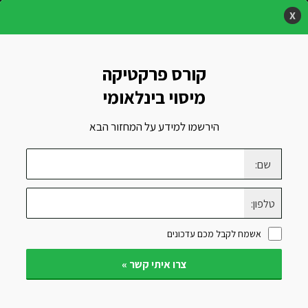
X
ראשי
»
קורסי חשבונאות, מיסים ומנהל
»
קורס מיסוי בינלאומי
קורס פרקטיקה
מיסוי בינלאומי
הירשמו למידע על המחזור הבא
שם:
קורס מיסוי בינלאומי
טלפון:
ניתוח תיקים , פס"ד , הלכות
אשמח לקבל מכם עדכונים
ותרגול אירועים CASE STUDY ,
צרו איתי קשר »
כולל חוק ההסדרים עדכוני חקיקה