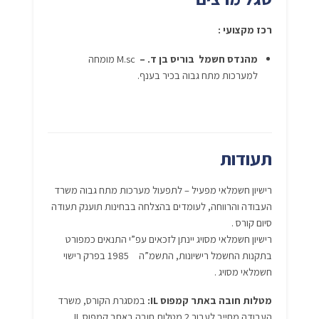
רכז מקצועי :
מהנדס חשמל בוריס בן ד. –
M.sc מומחה
למערכות מתח גבוה בכיר בענף.
תעודות
רישיון חשמלאי מפעיל – לתפעול מערכות מתח גבוה משרד
העבודה והרווחה, לעומדים בהצלחה בבחינות תוענק תעודה
סיום קורס .
רישיון חשמלאי מסויג יינתן לזכאים עפ”י התנאים כמפורט
בתקנות החשמל רישיונות, התשמ”ה 1985 בפרק רישוי
חשמלאי מסויג .
מטלות חובה באתר קמפוס IL:
במסגרת הקורס, משרד
העבודה מחייב לעבור 2 מטלות חובה באתר קמפוס IL.