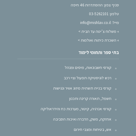
סניף צפון: ההסתדרות 46 חיפה
טלפון: 03-5262101
מייל: info@mishlav.co.il
»
משלוח צ’יטה עד הבית >
»
השכרת כיתות ואולמות >
בתי ספר ותחומי לימוד
קורסי חשבונאות, מיסים ומנהל
רכש לוגיסטיקה תפעול וציי רכב
קורסי בנייה תשתית מיזוג אוויר ונגישות
חשמל, תאורה קרינה ותכנון
קורסי אנרגיה, קיטור, מערכות כח והידראוליקה
אחזקה, משק, הדברה ואיכות הסביבה
אש, בטיחות ומצבי חירום