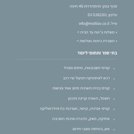
סניף צפון: ההסתדרות 46 חיפה
טלפון: 03-5262101
מייל: info@mishlav.co.il
»
משלוח צ’יטה עד הבית >
»
השכרת כיתות ואולמות >
בתי ספר ותחומי לימוד
קורסי חשבונאות, מיסים ומנהל
רכש לוגיסטיקה תפעול וציי רכב
קורסי בנייה תשתית מיזוג אוויר ונגישות
חשמל, תאורה קרינה ותכנון
קורסי אנרגיה, קיטור, מערכות כח והידראוליקה
אחזקה, משק, הדברה ואיכות הסביבה
אש, בטיחות ומצבי חירום