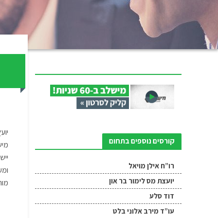
י
יוע
קורסים נוספים בתחום
מיש
ייש
רו”ח אילן מויאל
ומע
יועצת מס לימור בר און
מור
דוד סלע
עו”ד מירב אלוני בלט