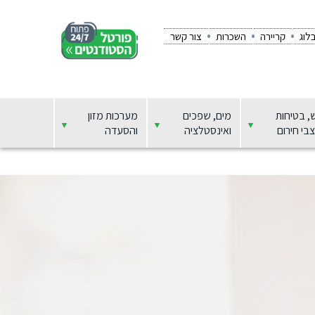
לוג
קריירה
השכרות
צור קשר
, בטיחות
מים, שפכים
מערכות מזון
בי חירום
ואינסטלציה
והסעדה