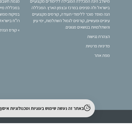
מישלב הינה המכללה המובילה ללימודים מקצועיים
מגמת חשבונאו
בישראל ולה סניפים במרכז ובצפון הארץ. המכללה
במכללת מיש
הנה מוסד מוכר ללימודי תעודה, קורסים מקצועיים
בפיקוח ממש
עיוניים ומעשיים, קורסים לגמול השתלמות, ימי עיון
רו”ח בישראל, 
והשתלמויות בנושאים מגוונים.
»
קורס הנהלת 
הצהרת נגישות
מדיניות פרטיות
מפת אתר
באתר זה נעשה שימוש בעוגיות וטכנולוגיות איס