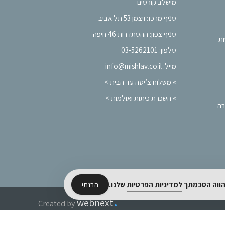
מישלב קורסים
סניף מרכז: ויצמן 53 תל אביב
סניף צפון: ההסתדרות 46 חיפה
ות
טלפון: 03-5262101
מייל: info@mishlav.co.il
»
משלוח צ’יטה עד הבית >
»
השכרת כיתות ואולמות >
בה
מהווה הסכמתך
למדיניות הפרטיות
שלנו.
הבנתי
.
webnext
Created by