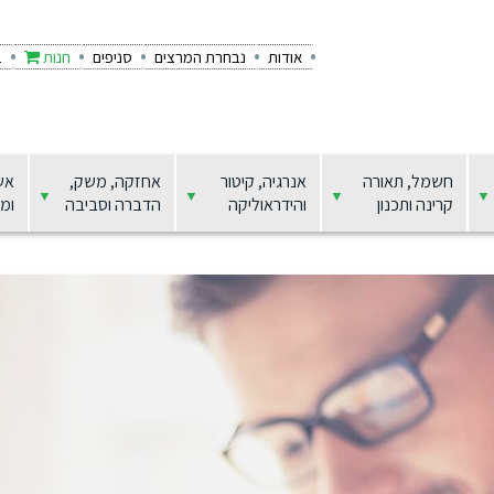
אודות
נבחרת המרצים
סניפים
חנות
ב
חשמל, תאורה
אנרגיה, קיטור
אחזקה, משק,
אש
קרינה ותכנון
והידראוליקה
הדברה וסביבה
ומצ