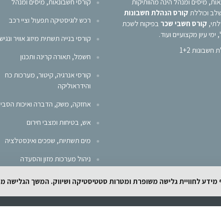
ת, מיסים ומנהל הינה מהוותיקות
קורסי חשבונאות, מיסים ומנהל
לב וכוללת
קורס הנהלת חשבונות
רכש לוגיסטיקה תפעול וציי רכב
לתי,
קורס חשבי שכר
בפיקוח לשכת
ימי עיון מקצועיים ועוד.
קורסי בנייה תשתית מיזוג אוויר ונגיש
חשבונות 1+2
חשמל, תאורה קרינה ותכנון
קורסי אנרגיה, קיטור, מערכות כח
והידראוליקה
אחזקה, משק, הדברה ואיכות הסבי
אש, בטיחות ומצבי חירום
מים תשתיות, שפכים ואינסטלציה
ניהול מערכות מזון והסעדה
וף מידע לחוויית גלישה משופרת ומטרות סטטיסטיקה ושיווק. המשך הגלישה 