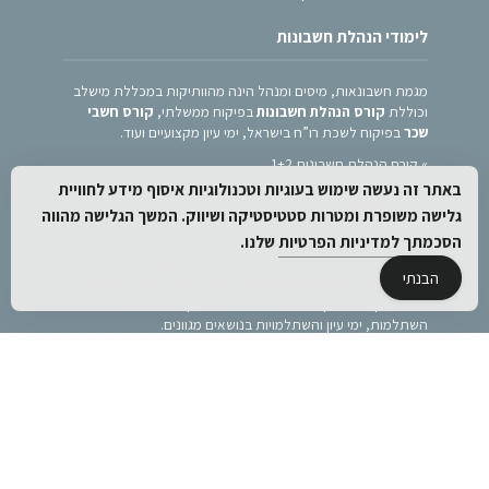
לימודי הנהלת חשבונות
מגמת חשבונאות, מיסים ומנהל הינה מהוותיקות במכללת מישלב
וכוללת
קורס הנהלת חשבונות
בפיקוח ממשלתי,
קורס חשבי
שכר
בפיקוח לשכת רו”ח בישראל, ימי עיון מקצועיים ועוד.
»
קורס הנהלת חשבונות 1+2
באתר זה נעשה שימוש בעוגיות וטכנולוגיות איסוף מידע לחוויית
מכללת מישלב
גלישה משופרת ומטרות סטטיסטיקה ושיווק. המשך הגלישה מהווה
הסכמתך
למדיניות הפרטיות
שלנו.
מישלב הינה המכללה המובילה ללימודים מקצועיים בישראל ולה
הבנתי
סניפים במרכז ובצפון הארץ. המכללה הנה מוסד מוכר ללימודי
תעודה, קורסים מקצועיים עיוניים ומעשיים, קורסים לגמול
השתלמות, ימי עיון והשתלמויות בנושאים מגוונים.
הצהרת נגישות
מדיניות פרטיות
מפת אתר