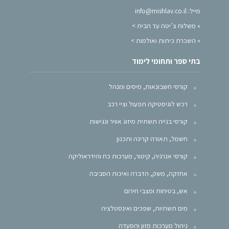
מייל: info@mishlav.co.il
»
משלוח צ’יטה עד הבית >
»
השכרת כיתות ואולמות >
בתי ספר ותחומי לימוד
קורסי חשבונאות, מיסים ומנהל
רכש לוגיסטיקה תפעול וציי רכב
קורסי בנייה תשתית מיזוג אוויר ונגישות
חשמל, תאורה קרינה ותכנון
קורסי אנרגיה, קיטור, מערכות כח והידראוליקה
אחזקה, משק, הדברה ואיכות הסביבה
אש, בטיחות ומצבי חירום
מים תשתיות, שפכים ואינסטלציה
ניהול מערכות מזון והסעדה