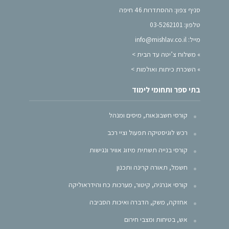
סניף צפון: ההסתדרות 46 חיפה
טלפון: 03-5262101
מייל: info@mishlav.co.il
»
משלוח צ’יטה עד הבית >
»
השכרת כיתות ואולמות >
בתי ספר ותחומי לימוד
קורסי חשבונאות, מיסים ומנהל
רכש לוגיסטיקה תפעול וציי רכב
קורסי בנייה תשתית מיזוג אוויר ונגישות
חשמל, תאורה קרינה ותכנון
קורסי אנרגיה, קיטור, מערכות כח והידראוליקה
אחזקה, משק, הדברה ואיכות הסביבה
אש, בטיחות ומצבי חירום