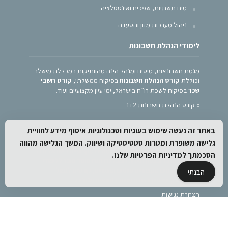
מים תשתיות, שפכים ואינסטלציה
ניהול מערכות מזון והסעדה
לימודי הנהלת חשבונות
מגמת חשבונאות, מיסים ומנהל הינה מהוותיקות במכללת מישלב
וכוללת
קורס הנהלת חשבונות
בפיקוח ממשלתי,
קורס חשבי
שכר
בפיקוח לשכת רו”ח בישראל, ימי עיון מקצועיים ועוד.
»
קורס הנהלת חשבונות 1+2
מכללת מישלב
באתר זה נעשה שימוש בעוגיות וטכנולוגיות איסוף מידע לחוויית
גלישה משופרת ומטרות סטטיסטיקה ושיווק. המשך הגלישה מהווה
מישלב הינה המכללה המובילה ללימודים מקצועיים בישראל ולה
הסכמתך
למדיניות הפרטיות
שלנו.
סניפים במרכז ובצפון הארץ. המכללה הנה מוסד מוכר ללימודי
תעודה, קורסים מקצועיים עיוניים ומעשיים, קורסים לגמול
הבנתי
השתלמות, ימי עיון והשתלמויות בנושאים מגוונים.
הצהרת נגישות
מדיניות פרטיות
מפת אתר