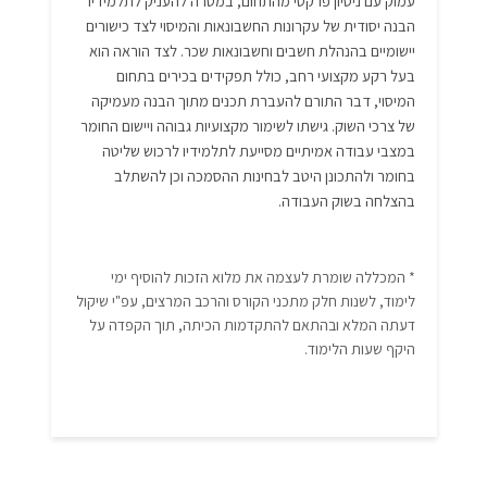
עמוק עם ניסיון פרקטי מהתחום, במטרה להעניק לתלמידיו
הבנה יסודית של עקרונות החשבונאות והמיסוי לצד כישורים
יישומיים בהנהלת חשבים וחשבונאות שכר. לצד הוראה הוא
בעל רקע מקצועי רחב, כולל תפקידים בכירים בתחום
המיסוי, דבר התורם להעברת תכנים מתוך הבנה מעמיקה
של צרכי השוק. גישתו לשימור מקצועיות גבוהה ויישום החומר
במצבי עבודה אמיתיים מסייעת לתלמידיו לרכוש שליטה
בחומר ולהתכונן היטב לבחינות ההסמכה וכן להשתלב
בהצלחה בשוק העבודה.
* המכללה שומרת לעצמה את מלוא הזכות להוסיף ימי
לימוד, לשנות חלק מתכני הקורס והרכב המרצים, עפ"י שיקול
דעתה המלא ובהתאם להתקדמות הכיתה, תוך הקפדה על
היקף שעות הלימוד.