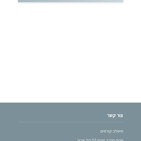
צור קשר
מישלב קורסים
סניף מרכז: ויצמן 53 תל אביב