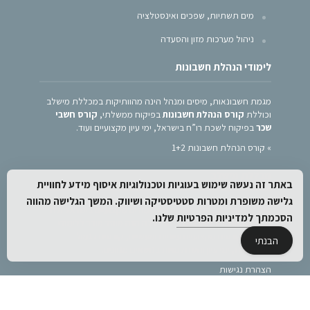
מים תשתיות, שפכים ואינסטלציה
ניהול מערכות מזון והסעדה
לימודי הנהלת חשבונות
מגמת חשבונאות, מיסים ומנהל הינה מהוותיקות במכללת מישלב
וכוללת
קורס הנהלת חשבונות
בפיקוח ממשלתי,
קורס חשבי
שכר
בפיקוח לשכת רו”ח בישראל, ימי עיון מקצועיים ועוד.
»
קורס הנהלת חשבונות 1+2
מכללת מישלב
באתר זה נעשה שימוש בעוגיות וטכנולוגיות איסוף מידע לחוויית
גלישה משופרת ומטרות סטטיסטיקה ושיווק. המשך הגלישה מהווה
מישלב הינה המכללה המובילה ללימודים מקצועיים בישראל ולה
הסכמתך
למדיניות הפרטיות
שלנו.
סניפים במרכז ובצפון הארץ. המכללה הנה מוסד מוכר ללימודי
תעודה, קורסים מקצועיים עיוניים ומעשיים, קורסים לגמול
הבנתי
השתלמות, ימי עיון והשתלמויות בנושאים מגוונים.
הצהרת נגישות
מדיניות פרטיות
מפת אתר