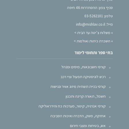
סניף צפון: ההסתדרות 46 חיפה
טלפון: 03-5262101
מייל: info@mishlav.co.il
»
משלוח צ’יטה עד הבית >
»
השכרת כיתות ואולמות >
בתי ספר ותחומי לימוד
קורסי חשבונאות, מיסים ומנהל
רכש לוגיסטיקה תפעול וציי רכב
קורסי בנייה תשתית מיזוג אוויר ונגישות
חשמל, תאורה קרינה ותכנון
קורסי אנרגיה, קיטור, מערכות כח והידראוליקה
אחזקה, משק, הדברה ואיכות הסביבה
אש, בטיחות ומצבי חירום