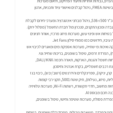
דס, גבולות אחריות ותיעוד הפרויקט, תיאום מערכות
(סופרפוזיציה) למניעת התנגשויות, שלבי התקנה, הרצה, מסירה ובדק, זיהוי כשלים בשיטת ‎FMEA‎, ניהול קבלנים ואישורי ציוד ותכניות, ארגון
בדיקות אינטגרציה לפי מכ”ר ‎500‎ ו-‎536‎, ניהול מבחני אינטגרציה ומערכי חירום לקבלת
 בטיחות אש ופינוי עשן, מערכות מיזוג מרכזי, אוורור חניונים
ליקה ואיכות מי שתייה, מערכות אספקת מים ומאגרים לכיבוי אש
, הפרדת זרמים, טיפול בשומנים, בריכות שחייה ונוי.
ניהול תשתיות חשמל וטרנספורמציה, תקן ‎61439‎, לוחות חשמל והגנות, הארקות, תאורה חכמה ‎DALI/KNX‎,
קרן, יניקה), ספרינקלרים והידרנטים (רטוב/יבש), כיבוי בגז
מערכות תקשורת ותשתיות מחשוב, חדרי תקשורת, רשתות ‎Wi-Fi‎, מערכות טלוויזיה
פרדת פסולת, מערכות שטיפה וחיטוי, טיפול בשומנים,
ות ניקוז והפרדה, משאבות טבולות, מפרידי דלק ושומנים, בטיחות