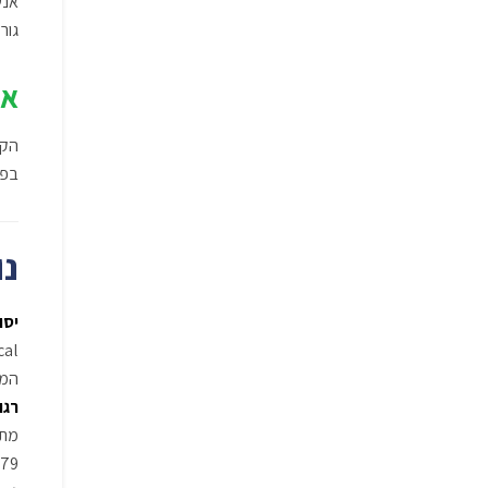
אנש
גור
אנ
הקו
בפר
נו
יסו
המע
רגו
‎579‎, תקני מיזוג ‎994‎, תקני מערכות נוספות (‎