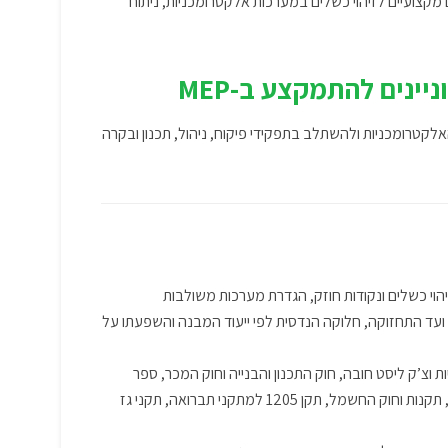
 מקצועיים לזיהוי כשלים במערכות אלקטרומכניות, ניתוח
ינים להתמקצע ב-MEP
קטרומכניות ולהשתלב בתפקידי פיקוח, ניהול, תכנון ובקרה
א למערכות MEP וזיהוי כשלים ונקודות חוזק, הגדרת מערכות משולבות
של מערכות משלב התכנון ועד התחזוקה, חלוקה הנדסית לפי ייעוד המבנה והשפעתו על
 וצ’ק ליסט חובה, חוק התכנון והבנייה וחוק המכר, ספר
מתקן ‎As-Made‎, תקן ‎1525‎ לתחזוקת מבנים, תקני בטיחות אש ‎1596‎, ‎1220‎, ‎1001‎, תקנות וחוק החשמל, תקן ‎1205‎ למתקני תברואה, תקני גז