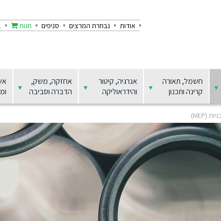
אודות
נבחרת המרצים
סניפים
חנות
ב
חשמל, תאורה
אנרגיה, קיטור
אחזקה, משק,
אש
קרינה ותכנון
והידראוליקה
הדברה וסביבה
ומצ
 (MEP)