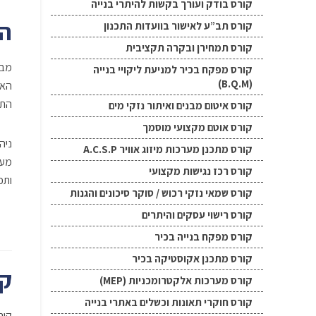
קורס בודק ועורך בקשות להיתרי בנייה
הק
קורס תב”ע לאישור בוועדות התכנון
קורס תמחירן ובקרה תקציבית
מבנ
קורס מפקח בכיר למניעת ליקויי בנייה
(B.Q.M)
האל
התכנו
קורס איטום מבנים ואיתור נזקי מים
קורס אוטם מקצועי מוסמך
ניה
קורס מתכנן מערכות מיזוג אוויר A.C.S.P
קורס רכז נגישות מקצועי
ותכ
קורס שמאי נזקי רכוש / סוקר סיכונים והגנות
קורס רישוי עסקים והיתרים
קורס מפקח בנייה בכיר
קורס מתכנן אקוסטיקה בכיר
קה
קורס מערכות אלקטרומכניות (MEP)
קורס חוקרי תאונות וכשלים באתרי בנייה