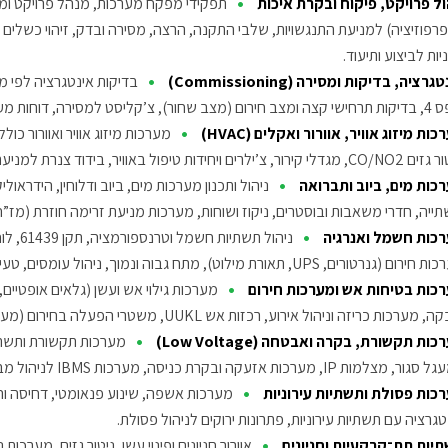
•
ול פרויקט, פיקוח ובקרת איכות
תפקידי מפקח מערכות, מנהל פרויקט ומהנ
יות לביצוע ותיעוד.
•
גרציה, בדיקות ומסירה (Commissioning)
וחות מעבדה ומכון התקנים, סנכרון מול חברת החשמל (מסלול ירוק).
•
ות מיזוג אוויר, אוורור ואקלים (HVAC)
מערכות מיזוג אוויר ואוורור כולל
’ילרים ויחידות טיפול באוויר, בידוד צנרת למניעת עיבוי, חידושים כמו מפוחי סילון ‎Jet Fans‎.
•
כות מים, ביוב ותברואה
ניהול ותכנון מערכות מים, ביוב ודלוחין, הידראו
תייה, חדרי משאבות ובוסטרים, ניקוז ושוחות, מערכות מניעת זרימה חוזרת (מז”ח)
•
כות חשמל ואנרגיה
גנרטורים, ‎UPS‎, תאורת מילוט), מתח גבוה ונמוך, ניהול עומסים, טעינת רכבים חשמליים, בקרת אנרגיה וחיסכון.
•
כות בטיחות אש ומערכות חירום
מערכות גילוי אש ועשן (גלאים אופטיים, 
רכות כריזה וניהול אירוע, רכזות אש ‎UUKL‎, משטרי הפעלה בחירום (מעליות, מיזוג, נעילות), תיק שטח ‎5001‎, תקני רבי קומות.
•
ות תקשורת, בקרה ואבטחה (Low Voltage)
צלמות ‎IP‎, מערכות אזעקה ובקרת כניסה, מערכות ‎IBMS‎ לניהול מבנה חכם מבוסס ‎AI‎.
•
כות פסולת ותשתיות עירוניות
מערכות אשפה, שינוע פנאומטי, דחיסה וה
טגרציה עם תשתיות עירוניות, פתרונות ירוקים לניהול פסולת.
•
יות תת־קרקעיות וחניונים
אוורור חניונים ופינוי עשן, ניטור גזים, מערכ