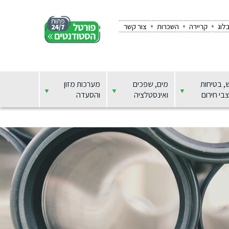
לוג
קריירה
השכרות
צור קשר
, בטיחות
מים, שפכים
מערכות מזון
בי חירום
ואינסטלציה
והסעדה