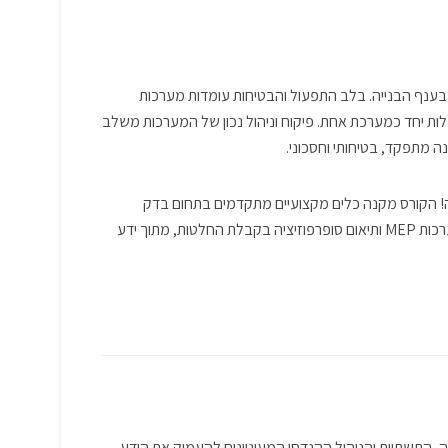
 בענף הבנייה. בלב התפעול והבטיחות עומדות מערכות
עלות יחד כמערכת אחת. פיקוח וניהול נכון של המערכות משלב
ירה! הקורס מקנה כלים מקצועיים מתקדמים בתחום בדק
מערכות אלקטרומכניות. כלים לביצוע בדק מערכות, ניהול ותחזוקה, אינטגרציית מערכות MEP ותיאום סופרפוזיציה בקבלת החלטות, מתוך ידע
ד לאנשי מקצוע בענף הבנייה, התשתיות והניהול ההנדסי המעוניינים להעמיק את הידע