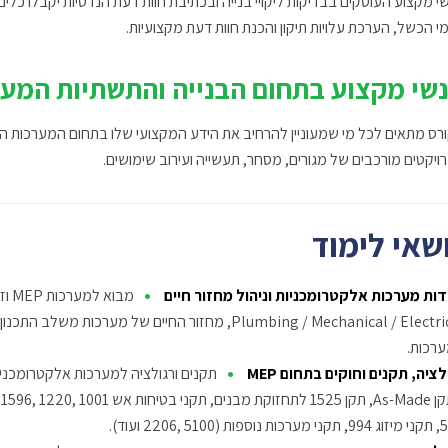
י מקצוע העוסקים בבדיקות ליקויי בנייה ובכתיבת חוות דעת הנדסיות יקבלו כלים
מי הכשל, הערכת עלויות תיקון והכנת חוות דעת מקצועיות.
שי מקצוע בתחום הבנייה והתשתיות המעוני
רס מתאים לכל מי שמעוניין להרחיב את הידע המקצועי שלו בתחום המערכות האל
ויקטים מורכבים של מגורים, מסחר, תעשייה ועירוב שימושים.
שאי לימוד
•
דות מערכות אלקטרומכניות וניהול מחזור חיים
מבו
‎Plumbing / Mechanical / Electrical‎, מחזור החיים 
רכות.
•
לציה, תקנים וחוקים בתחום MEP
תקנים ורגולציה למערכות אלקטרומכניות
‎2206‎, ‎5100 ועוד).