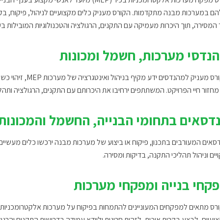
ם במערכות מבנה מתקדמות. הקורס מעניק כלים מקצועיים לניהול, פיקוח, בק
 המסירה, תוך היכרות מעמיקה עם התקנים, הרגולציה והטכנולוגיות המובילות בע
נדסי מערכות, חשמל ומכונות
הקורס מעניק למהנדס
מחזור חיי הפרויקט. המשתתפים ירחיבו את היכרותם עם התקנים, הרגולציה ותהל
דסאים בתחומי הבנייה, החשמל והמכונות
סאים המעורבים בתכנון, פיקוח או ביצוע של מערכות מבנה ירכשו כלים מעשיים 
ויים וניהול תהליכי התקנה, בדיקות ומסירה.
קחי בנייה ומפקחי מערכות
רס מתאים למפקחים המעוניינים להתמחות בפיקוח על מערכות אלקטרומכניות מ
ועיים, לבצע בקרות איכות, לזהות חריגות ולוודא עמידה בדרישות התקנים והרגול