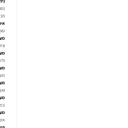
ניה
תכנ
אינט
טופס ‎4‎, בדיקות תרחישי קצה ומצב חירום (מצב שחור), צ’קליסט למסירה, ד
מערכ
וניטור גזים ‎CO/NO2‎, מגדלי קירור, צ
מער
ולש
מער
מערכות חירום (
מער
ואבקה, מע
מערכ
במעגל סגור, מ
מער
אינ
תשת