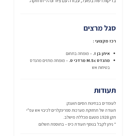
בדיקות רשת בפועל, עבודה עם ציוד ונהלי תחזוקה.
סגל מרצים
רכז מקצועי :
איתן בן ז.
– מומחה בתחום
מהנדס M.Sc מרדכי ס.
– מומחה מתזים מהנדס
בטיחות אש
תעודות
לעומדים בבחינות הסיום תוענק:
תעודה של תחזוקת מערכות ספרינקלרים לכיבוי אש עפ”י
תקן 1928 מטעם מכללת מישלב.
* ניתן לקבל בנוסף תעודת כיס – בתוספת תשלום