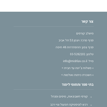
צור קשר
מישלב קורסים
סניף מרכז: ויצמן 53 תל אביב
סניף צפון: ההסתדרות 46 חיפה
טלפון: 03-5262101
מייל: info@mishlav.co.il
»
משלוח צ’יטה עד הבית >
»
השכרת כיתות ואולמות >
בתי ספר ותחומי לימוד
קורסי חשבונאות, מיסים ומנהל
רכש לוגיסטיקה תפעול וציי רכב