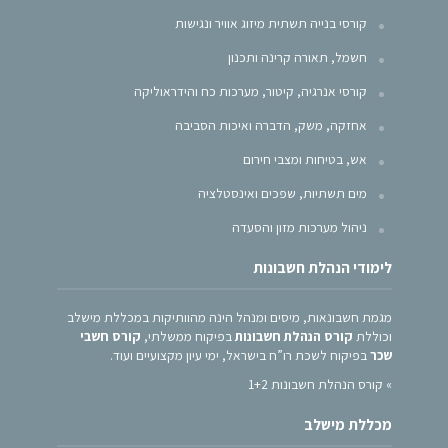
קורסי בנייה תשתית מיזוג אוויר ונגישות
חשמל, תאורה קרינה ותכנון
קורסי אנרגיה, קיטור, מערכות כח והידראוליקה
אחזקה, משק, הדברה ואיכות הסביבה
אש, בטיחות ומצבי חירום
מים תשתיות, שפכים ואינסטלציה
ניהול מערכות מזון והסעדה
לימודי הנהלת חשבונות
מגמת חשבונאות, מיסים ומנהל הינה מהוותיקות במכללת מישלב
וכוללת
קורס הנהלת חשבונות
בפיקוח ממשלתי,
קורס חשבי
שכר
בפיקוח לשכת רו”ח בישראל, ימי עיון מקצועיים ועוד.
»
קורס הנהלת חשבונות 1+2
מכללת מישלב