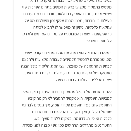
במערכת המיסוי בישראל. לצד עבודתו האקדמית הוא
משמש בתפקיד מקצועי ברשות המסים בתחום הערכות שווי
ושינויי מבנה, תחום העוסק בהחלטות מורכבות כמו העברת
פעילות בין חברות, תכנון מבנה עסקי נכון והשלכות מס על
עסקאות כלכליות. ניסיון זה מאפשר לו להביא לכיתה
פרספקטיבה יישומית המבוססת על מקרים אמיתיים ולא רק
על חומר תאורטי.
במסגרת ההוראה הוא נמנה עם סגל המרצים בקורסי ייעוץ
מס, שמטרתם להכשיר תלמידים לעבודה מקצועית ולהכינם
לבחינות ההסמכה של מועצת יועצי המס. הלימוד כולל הבנה
מעמיקה של פקודת מס הכנסה, יכולת ביקורת חשבונאית
ויישום הכללים בעולם העבודה בפועל.
סגנון ההוראה של מויאל מתאפיין בחיבור ישיר בין חוקי המס
למציאות העסקית. הוא מקפיד להסביר לא רק מה קובע
החוק אלא גם כיצד חושבים פקידי שומה, איך ניגשים לבחינת
שווי של פעילות, ואיך מקבלים החלטות נכונות מבחינה
כלכלית ומיסויית. לדוגמה, במקום ללמוד סעיף יבש,
הסטודנטים מתרגלים תרחישים כמו שינוי מבנה לפני מכירת