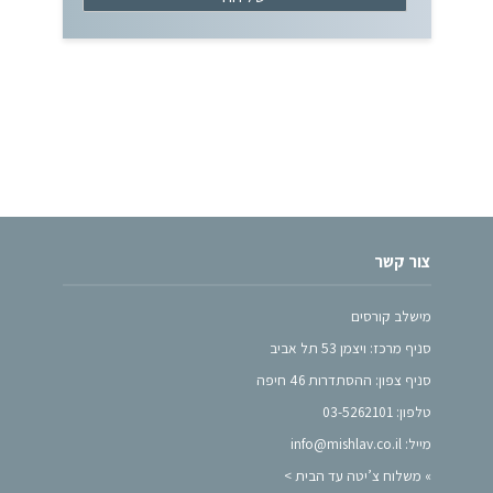
צור קשר
מישלב קורסים
סניף מרכז: ויצמן 53 תל אביב
סניף צפון: ההסתדרות 46 חיפה
טלפון: 03-5262101
מייל: info@mishlav.co.il
»
משלוח צ’יטה עד הבית >