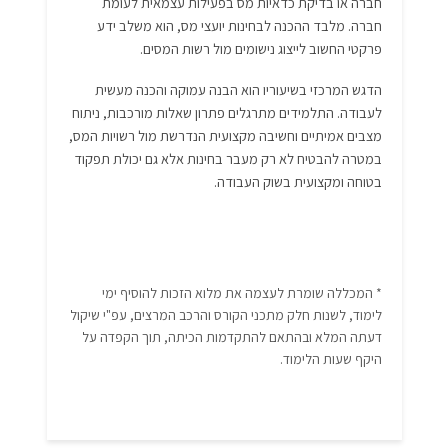
חברה או בדיקת כדאיות מס בפעילות עצמאית לעומת
חברה. מלבד ההכנה לבחינות יועצי מס, הוא משלב ידע
פרקטי החשוב לייצוג נישומים מול רשות המסים.
הדגש המרכזי בשיעוריו הוא הבנה עמוקה והכנה מעשית
לעבודה. התלמידים מתרגלים פתרון שאלות מורכבות, ניתוח
מצבים אמיתיים וחשיבה מקצועית הנדרשת מול רשויות המס,
במטרה להבטיח לא רק מעבר בחינות אלא גם יכולת תפקוד
בטוחה ומקצועית בשוק העבודה.
* המכללה שומרת לעצמה את מלוא הזכות להוסיף ימי
לימוד, לשנות חלק מתכני הקורס והרכב המרצים, עפ"י שיקול
דעתה המלא ובהתאם להתקדמות הכיתה, תוך הקפדה על
היקף שעות הלימוד.