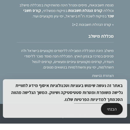
מגמת חשבונאות, מיסים ומנהל הינה מהוותיקות במכללת מישלב
וכוללת
קורס הנהלת חשבונות
בפיקוח ממשלתי,
קורס חשבי
שכר
בפיקוח לשכת רו”ח בישראל, ימי עיון מקצועיים ועוד.
»
קורס הנהלת חשבונות 1+2
מכללת מישלב
מישלב הינה המכללה המובילה ללימודים מקצועיים בישראל ולה
סניפים במרכז ובצפון הארץ. המכללה הנה מוסד מוכר ללימודי
תעודה, קורסים מקצועיים עיוניים ומעשיים, קורסים לגמול
השתלמות, ימי עיון והשתלמויות בנושאים מגוונים.
הצהרת נגישות
מדיניות פרטיות
באתר זה נעשה שימוש בעוגיות וטכנולוגיות איסוף מידע לחוויית
מפת אתר
גלישה משופרת ומטרות סטטיסטיקה ושיווק. המשך הגלישה מהווה
הסכמתך
למדיניות הפרטיות
שלנו.
הבנתי
.
webnext
Created by