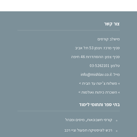
צור קשר
מישלב קורסים
סניף מרכז: ויצמן 53 תל אביב
סניף צפון: ההסתדרות 46 חיפה
טלפון: 03-5262101
מייל: info@mishlav.co.il
»
משלוח צ’יטה עד הבית >
»
השכרת כיתות ואולמות >
בתי ספר ותחומי לימוד
קורסי חשבונאות, מיסים ומנהל
רכש לוגיסטיקה תפעול וציי רכב