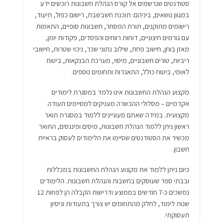
סטודנטים שנרשמים אל קורס הנהלת חשבונות רוכשים ידע
במגוון נושאים, ביניהם: תוכנת חשבשבת, רישום כפול, תיעוד,
רישומים מתוקנים, תורת המסחר, חשבונות סופיים, התאמות
עם גורמים חיצוניים, דוחות רווחים והפסדים, פקודות יומן,
מאזן בוחן, חישוב פחת, שילוב נתוני שכר, ניכוי שטרות, חישובי
ריביות, טורים חשבוניים, מיסוי, מערכת הבנקאות, ביטוח
לאומי, ביטוח כולל, התאגדות ותחומים נוספים.
מקצוע הנהלת החשבונות אינו נלמד במסגרת לימודים
אקדמיים – מסלולי ההכשרה מעניקים למסיימים תעודה
מקצועית. במידה שאתם מעוניינים ללמוד במסגרת תואר
ראשון ניתן ללמוד הנהלת חשבונות, מיסים ופיננסים, התואר
מכשיר את הסטודנטים שסיימו את הלימודים לעסוק בראיית
חשבון.
כיום ניתן ללמוד את מקצוע הנהלת החשבונות במכללות
ובבתי ספר שעוסקים בחשבות והנהלת חשבונות. הלימודים
נמשכים כ-7 חודשים בממוצע ודרישות הקבלה הן לפחות 12
שנות לימוד, לחלק מהתחומים יש צורך בתעודות וניסיון
תעסוקתי.