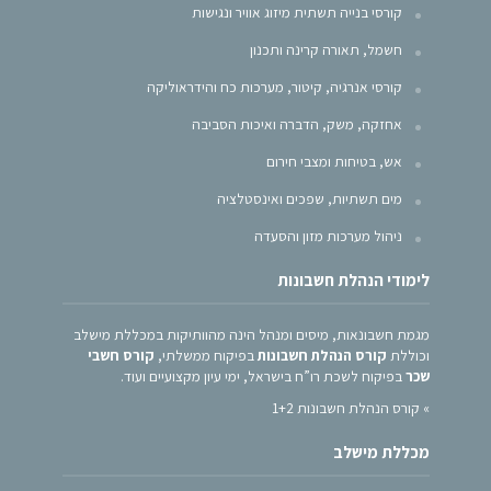
קורסי בנייה תשתית מיזוג אוויר ונגישות
חשמל, תאורה קרינה ותכנון
קורסי אנרגיה, קיטור, מערכות כח והידראוליקה
אחזקה, משק, הדברה ואיכות הסביבה
אש, בטיחות ומצבי חירום
מים תשתיות, שפכים ואינסטלציה
ניהול מערכות מזון והסעדה
לימודי הנהלת חשבונות
מגמת חשבונאות, מיסים ומנהל הינה מהוותיקות במכללת מישלב
וכוללת
קורס הנהלת חשבונות
בפיקוח ממשלתי,
קורס חשבי
שכר
בפיקוח לשכת רו”ח בישראל, ימי עיון מקצועיים ועוד.
»
קורס הנהלת חשבונות 1+2
מכללת מישלב