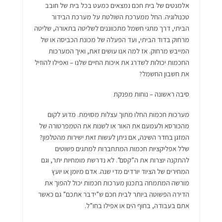
אלמנטים של בית חכם נמצאים כמעט בכל בית של חובב
טכנולוגיה. החל ממערכת השולטת על מערכת הבידור
הביתי, דרך מתגי חשמל מתכווננים לשליטה בתאורה, שליטה
מרחוק בדוד הביתי, ועד הפעלה של מכונת הכביסה או של
המייבש מרחוק. אז למה אנו עושים זאת, ואיך המערכות
החכמות יכולות לשדרג את איכות החיים שלנו – ואפילו להוזיל
את חשבון החשמל?
סיבה ראשונה – נוחות מפנקת
מערכות חכמות החלו מתוך עצלות מסוימת. מדוע לקום
מהכורסא ולעמעם את האור או לשנות את הטמפרטורה של
המזגן בחדר השינה, אם ניתן לעשות זאת ישירות מהטלפון?
שלל אפליקציות חכמות המתחברות למתגים פשוטים
להתקנה יוצרות את ה”קסם”. לא נדרשת מומחיות יתר, וגם
המחירים של הציוד יורדים מדי שנה. אדם מיומן או יועץ
מורשה המתמחה בתכנון מערכות חכמות יכול להפוך את
הדירה הפשוטה ביותר לבית חכם ש”ידבר אתכם” גם כאשר
אתם בעבודה, בחוף הים או אפילו בחו”ל.