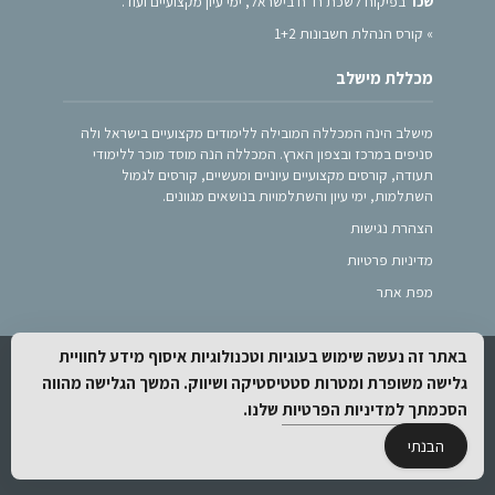
שכר
בפיקוח לשכת רו”ח בישראל, ימי עיון מקצועיים ועוד.
»
קורס הנהלת חשבונות 1+2
מכללת מישלב
מישלב הינה המכללה המובילה ללימודים מקצועיים בישראל ולה
סניפים במרכז ובצפון הארץ. המכללה הנה מוסד מוכר ללימודי
תעודה, קורסים מקצועיים עיוניים ומעשיים, קורסים לגמול
השתלמות, ימי עיון והשתלמויות בנושאים מגוונים.
הצהרת נגישות
מדיניות פרטיות
מפת אתר
באתר זה נעשה שימוש בעוגיות וטכנולוגיות איסוף מידע לחוויית
.
webnext
Created by
גלישה משופרת ומטרות סטטיסטיקה ושיווק. המשך הגלישה מהווה
הסכמתך
למדיניות הפרטיות
שלנו.
הבנתי