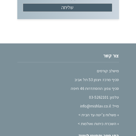
צור קשר
מישלב קורסים
סניף מרכז: ויצמן 53 תל אביב
סניף צפון: ההסתדרות 46 חיפה
טלפון: 03-5262101
מייל: info@mishlav.co.il
»
משלוח צ’יטה עד הבית >
»
השכרת כיתות ואולמות >
בתי ספר ותחומי לימוד