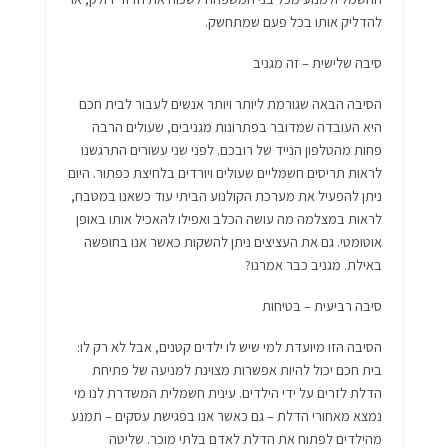
להדליק אותו בכל פעם שמתחשק.
סיבה שלישית – זה מגניב
הסיבה הבאה שגורמת ליותר ויותר אנשים לעבור לבית חכם
היא העובדה שמדובר בפתרונות מגניבים, שעולים הרבה
פחות מהטלפון הנייד של רובכם. לפני שני עשורים התרגשנו
לראות תריסים חשמליים שעולים ויורדים בלחיצת כפתור. היום
ניתן להפעיל את מערכת הקולנוע הביתי עוד כשאנו במטבח,
לראות במצלמה מה עושה הכלב ואפילו להאכיל אותו באופן
אוטומטי. גם את העציצים ניתן להשקות כאשר אנו בחופשה
באילת. מגניב כבר אמרנו?
סיבה רביעית – בטיחות
הסיבה הזו מיועדת למי שיש לו ילדים קטנים, אבל לא רק לו:
בית חכם יכול להיות אפשרות מצוינת למניעה של פתיחת
הדלת לזרים על ידי הילדים. עינית חשמלית המשדרת לנו מי
נמצא מאחורי הדלת – גם כאשר אנו בפגישת עסקים – תמנע
מהילדים לפתוח את הדלת לאדם בלתי מוכר. שליטה