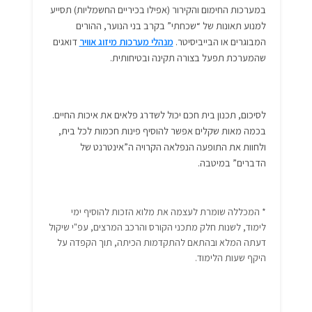
במערכות החימום והקירור (אפילו בכיריים החשמליות) תסייע
למנוע תאונות של “שכחתי” בקרב בני הנוער, ההורים
המבוגרים או הבייביסיטר.
מנהלי מערכות מיזוג אוויר
דואגים
שהמערכת תפעל בצורה תקינה ובטיחותית.
לסיכום, תכנון בית חכם יכול לשדרג פלאים את איכות החיים.
בכמה מאות שקלים אפשר להוסיף פינות חכמות לכל בית,
ולחוות את התופעה הנפלאה הקרויה ה”אינטרנט של
הדברים” במיטבה.
* המכללה שומרת לעצמה את מלוא הזכות להוסיף ימי
לימוד, לשנות חלק מתכני הקורס והרכב המרצים, עפ"י שיקול
דעתה המלא ובהתאם להתקדמות הכיתה, תוך הקפדה על
היקף שעות הלימוד.