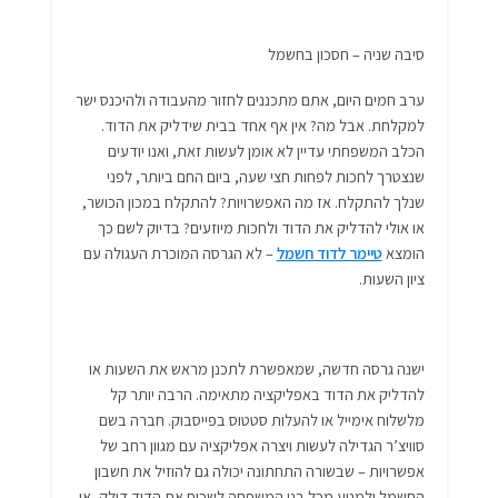
סיבה שניה – חסכון בחשמל
ערב חמים היום, אתם מתכננים לחזור מהעבודה ולהיכנס ישר
למקלחת. אבל מה? אין אף אחד בבית שידליק את הדוד.
הכלב המשפחתי עדיין לא אומן לעשות זאת, ואנו יודעים
שנצטרך לחכות לפחות חצי שעה, ביום החם ביותר, לפני
שנלך להתקלח. אז מה האפשרויות? להתקלח במכון הכושר,
או אולי להדליק את הדוד ולחכות מיוזעים? בדיוק לשם כך
הומצא
טיימר לדוד חשמל
– לא הגרסה המוכרת העגולה עם
ציון השעות.
ישנה גרסה חדשה, שמאפשרת לתכנן מראש את השעות או
להדליק את הדוד באפליקציה מתאימה. הרבה יותר קל
מלשלוח אימייל או להעלות סטטוס בפייסבוק. חברה בשם
סוויצ’ר הגדילה לעשות ויצרה אפליקציה עם מגוון רחב של
אפשרויות – שבשורה התחתונה יכולה גם להוזיל את חשבון
החשמל ולמנוע מכל בני המשפחה לשכוח את הדוד דולק, או