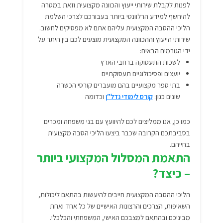
לפנות לקבלת שירותי ייעוץ והכוונה מקצועית וזאת במטרה
להיחשף למידע הרלוונטי ביותר בעבורכם לצרכי השלמת
הליכי ההסבה המקצועית עליהם אתם לא מפסיקים לחשוב.
שירותי הייעוץ וההכוונה המקצועית מוצעים לכם בין היתר על
ידי הגורמים הבאים:
לשכות התעסוקה ברחבי הארץ
יועצים ופסיכולוגיים תעסוקתיים
בתי ספר מקצועיים בהם מועברים קורסי הכשרה
שונים כגון:
קורס לימודי נדל”ן
וכדומה
כמו כן, אנו ממליצים לכם להיוועץ עם בני משפחה ומכרים
בסביבתכם הקרובה שכבר ביצעו הליכי הסבה מקצועית
בחייהם.
התאמת המסלול המקצועי ביותר
– כיצד?
הליכי ההסבה המקצועית חייבים להיעשות בהתאם ליכולות,
השאיפות, הצרכים והרצונות האישיים של כל אחד ואחת
מביניכם ובהתאם למצבכם האישי, המשפחתי והכלכלי.