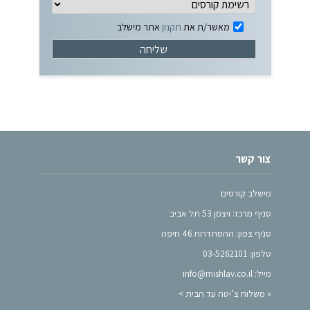
מאשר/ת את
תקנון
אתר מישלב
צור קשר
מישלב קורסים
סניף מרכז: ויצמן 53 תל אביב
סניף צפון: ההסתדרות 46 חיפה
טלפון: 03-5262101
מייל: info@mishlav.co.il
»
משלוח צ’יטה עד הבית >