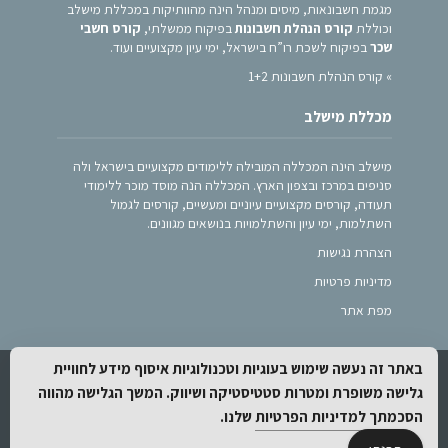
מגמת חשבונאות, מיסים ומנהל הינה מהוותיקות במכללת מישלב
וכוללת
קורס הנהלת חשבונות
בפיקוח ממשלתי,
קורס חשבי
שכר
בפיקוח לשכת רו”ח בישראל, ימי עיון מקצועיים ועוד.
»
קורס הנהלת חשבונות 1+2
מכללת מישלב
מישלב הינה המכללה המובילה ללימודים מקצועיים בישראל ולה
סניפים במרכז ובצפון הארץ. המכללה הנה מוסד מוכר ללימודי
תעודה, קורסים מקצועיים עיוניים ומעשיים, קורסים לגמול
השתלמות, ימי עיון והשתלמויות בנושאים מגוונים.
הצהרת נגישות
מדיניות פרטיות
מפת אתר
באתר זה נעשה שימוש בעוגיות וטכנולוגיות איסוף מידע לחוויית
.
webnext
Created by
גלישה משופרת ומטרות סטטיסטיקה ושיווק. המשך הגלישה מהווה
הסכמתך
למדיניות הפרטיות
שלנו.