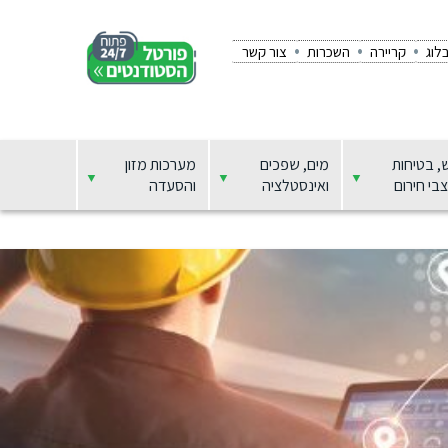
לוג
קריירה
השכרות
צור קשר
, בטיחות
מים, שפכים
מערכות מזון
בי חירום
ואינסטלציה
והסעדה