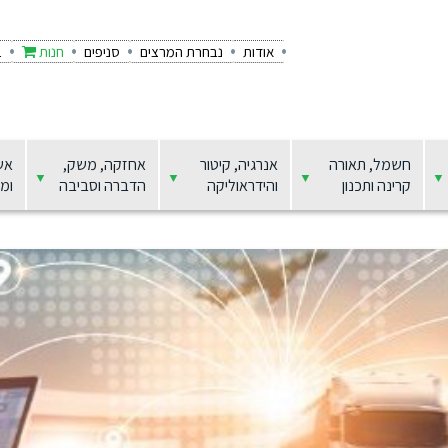
אודות
נבחרת המרצים
סניפים
חנות
ב
חשמל, תאורה
אנרגיה, קיטור
אחזקה, משק,
אש
קרינה ותכנון
והידראוליקה
הדברה וסביבה
ומצ