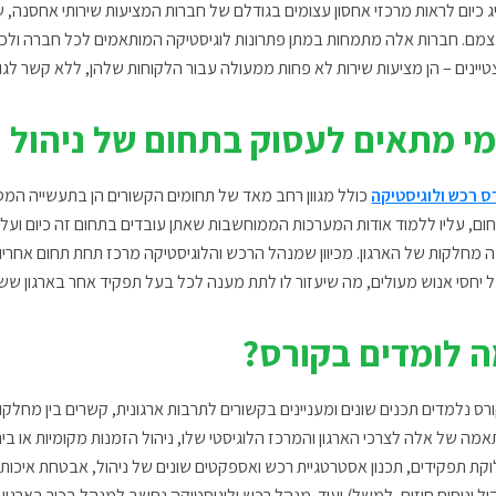
ג כיום לראות מרכזי אחסון עצומים בגודלם של חברות המציעות שירותי אחסנה, שי
מם. חברות אלה מתמחות במתן פתרונות לוגיסטיקה המותאמים לכל חברה ולכל 
טיינים – הן מציעות שירות לא פחות ממעולה עבור הלקוחות שלהן, ללא קשר לגו
י מתאים לעסוק בתחום של ניהול ר
ס רכש ולוגיסטיקה
כולל מגוון רחב מאד של תחומים הקשורים הן בתעשייה המסור
ום, עליו ללמוד אודות המערכות הממוחשבות שאתן עובדים בתחום זה כיום ועליו
 מחלקות של הארגון. מכיוון שמנהל הרכש והלוגיסטיקה מרכז תחת תחום אחריותו
 יחסי אנוש מעולים, מה שיעזור לו לתת מענה לכל בעל תפקיד אחר בארגון ששיר
 לומדים בקורס?
רס נלמדים תכנים שונים ומעניינים בקשורים לתרבות ארגונית, קשרים בין מחלקו
אמה של אלה לצרכי הארגון והמרכז הלוגיסטי שלו, ניהול הזמנות מקומיות או בינ
וקת תפקידים, תכנון אסטרטגיית רכש ואספקטים שונים של ניהול, אבטחת איכו
הול וניסוח חוזים, למשל) ועוד. מנהל רכש ולוגיסטיקה נחשב למנהל בכיר בארגון,