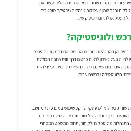
נוע וניהול במקום שחברות או ארגונים גדולים יעשו זאת
לקוח ובכך שהן מעסיקות מנהלי לוגיסטיקה מוסמכים
דל העסק או לתחום העיסוק שלו.
כש ולוגיסטיקה?
תית והן בהתנהלות ותרבות ההייטק. אדם המעוניין להיכנס
 להיות בעל כשרון לראות פרטים דרך זווית רחבה הכוללת
 נושאים רבים שאינם קשורים ישירות לרכש – עליו להיות
ותי הלוגיסטיקה נדרשים עבורו.
ת שונות, ניהול מו”מ עסקי ושיווקי, שימוש במערכות המחשב
לאומיות, בקרה וניהול של צוות עובדים, האצלת סמכויות
ת, התנהלות מול ספקים ולקוחות, תחום המשפט המסחרי
 שכן יש לו אחריות רחבה וסמכויות רבות. הוא יהיה שותף מלא