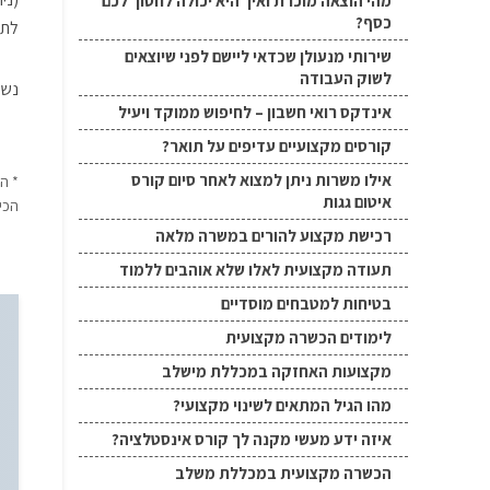
מהי הוצאה מוכרת ואיך היא יכולה לחסוך לכם
כסף?
לתה
שירותי מנעולן שכדאי ליישם לפני שיוצאים
לשוק העבודה
נשמ
אינדקס רואי חשבון – לחיפוש ממוקד ויעיל
קורסים מקצועיים עדיפים על תואר?
אילו משרות ניתן למצוא לאחר סיום קורס
* ה
איטום גגות
הכי
רכישת מקצוע להורים במשרה מלאה
תעודה מקצועית לאלו שלא אוהבים ללמוד
בטיחות למטבחים מוסדיים
לימודים הכשרה מקצועית
מקצועות האחזקה במכללת מישלב
מהו הגיל המתאים לשינוי מקצועי?
איזה ידע מעשי מקנה לך קורס אינסטלציה?
הכשרה מקצועית במכללת משלב