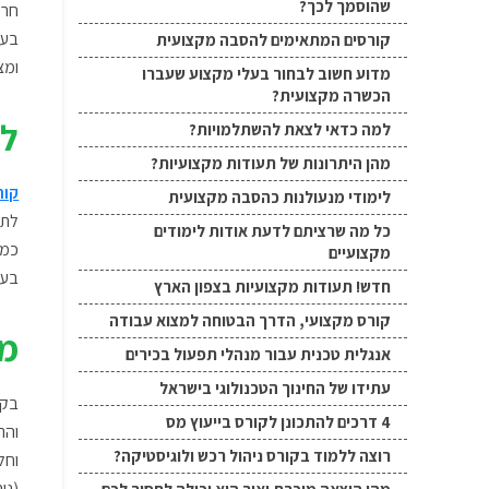
שהוסמך לכך?
חרי
בעצ
קורסים המתאימים להסבה מקצועית
ומצ
מדוע חשוב לבחור בעלי מקצוע שעברו
הכשרה מקצועית?
למ
למה כדאי לצאת להשתלמויות?
מהן היתרונות של תעודות מקצועיות?
קור
לימודי מנעולנות כהסבה מקצועית
לתח
כל מה שרציתם לדעת אודות לימודים
כמה
מקצועיים
בעל
חדש! תעודות מקצועיות בצפון הארץ
קורס מקצועי, הדרך הבטוחה למצוא עבודה
מה
אנגלית טכנית עבור מנהלי תפעול בכירים
עתידו של החינוך הטכנולוגי בישראל
בקו
4 דרכים להתכונן לקורס בייעוץ מס
והת
רוצה ללמוד בקורס ניהול רכש ולוגיסטיקה?
וחל
(ני