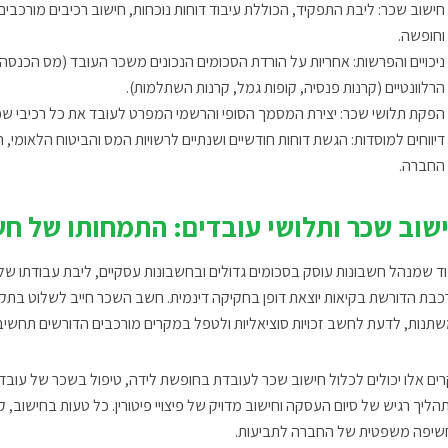
חישוב שכר: ליבת התפקיד, הכוללת עיבוד דוחות נוכחות, חישוב רכיבים מורכבים
וחופשה.
ניכויים והפרשות: אחריות על הורדת הסכומים הנכונים משכר העובד (מס הכנסה,
הרלוונטיים (קרנות פנסיה, קופות גמל, קרנות השתלמות).
הפקת תלושי שכר: יצירת המסמך הסופי והרשמי המפרט לעובד את כל רכיבי שכר
דיווחים למוסדות: הגשת דוחות חודשיים ושנתיים לרשויות המס והביטוח הלאומי,
החברה.
שוב שכר ותלושי עובדים: התמחותו של ח
ד שמנהל חשבונות עוסק בסכומים גדולים ובחשבונות עסקיים, ליבת עבודתו של 
כבת הדורשת בקיאות יוצאת דופן בחקיקה דינמית. חשב השכר חייב לשלוט בתקנ
תנות, לדעת לחשב זכויות סוציאליות ולטפל במקרים מורכבים הדורשים תחשיבים 
ים אלו יכולים לכלול חישוב שכר לעובדת בחופשת לידה, טיפול בשכר של עובד 
תהליך רגיש של סיום העסקה וחישוב מדויק של פיצויי פיטורין. כל טעות בחישוב
שיפה משפטית של החברה לתביעות.