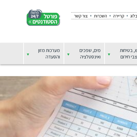
לוג
קריירה
השכרות
צור קשר
, בטיחות
מים, שפכים
מערכות מזון
בי חירום
ואינסטלציה
והסעדה