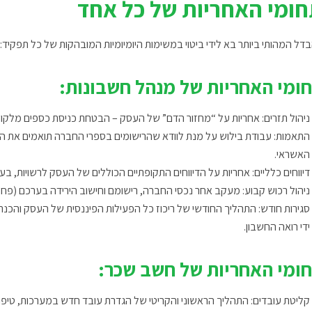
ומי האחריות של כל אחד
דל המהותי ביותר בא לידי ביטוי במשימות היומיומיות המובהקות של כל תפקיד:
ומי האחריות של מנהל חשבונות:
ניהול תזרים: אחריות על “מחזור הדם” של העסק – הבטחת כניסת כספים מלקוח
התאמות: עבודת בילוש על מנת לוודא שהרישומים בספרי החברה תואמים את ה
האשראי.
דיווחים כלליים: אחריות על הדיווחים התקופתיים הכוללים של העסק לרשויות, 
ניהול רכוש קבוע: מעקב אחר נכסי החברה, רישומם וחישוב הירידה בערכם (פחת)
סגירות חודש: התהליך החודשי של ריכוז כל הפעילות הפיננסית של העסק והכנת
ידי רואה החשבון.
ומי האחריות של חשב שכר:
קליטת עובדים: התהליך הראשוני והקריטי של הגדרת עובד חדש במערכות, טיפול בטופס 101 וביצוע תיאום