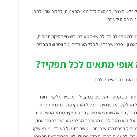
ל בלש פיננסי, המסוגל לזהות אי-התאמות, לחקור אותן ולהבין
ית בסיס ידע זה.
מידה מתמדת כדי להישאר מעודכן בשינויי חקיקה תכופים,
בארגון – פרטי שכרם של כלל העובדים, מהזוטר ועד הבכיר.
 אופי מתאים לכל תפקיד?
ון העבודה האישי שלכם.
 מעורב במספר תהליכים במקביל – מגבייה מלקוחות ועד
ל החלקים השונים של הפאזל העסקי מתחברים יחד לדוח
דולה’, כנראה שתמצאו סיפוק רב בתפקיד מנהל החשבונות.
ל. הוא נהנה להיות המומחה הבלתי מעורער בתחום אחד,
טיפול בפרט הרגיש ביותר – משכורתו של העובד, ומוצא שקט
בת’, להעמיק בפרטים הקטנים ולשלוט בתחום דעת ספציפי,