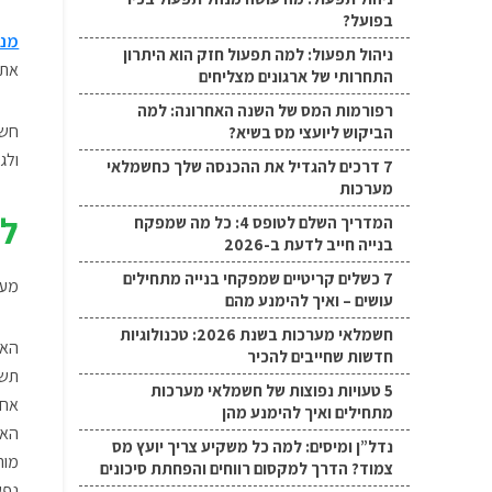
בפועל?
מנה
ניהול תפעול: למה תפעול חזק הוא היתרון
את 
התחרותי של ארגונים מצליחים
רפורמות המס של השנה האחרונה: למה
חשב
הביקוש ליועצי מס בשיא?
ולג
7 דרכים להגדיל את ההכנסה שלך כחשמלאי
מערכות
לא
המדריך השלם לטופס 4: כל מה שמפקח
בנייה חייב לדעת ב-2026
7 כשלים קריטיים שמפקחי בנייה מתחילים
מעב
עושים – ואיך להימנע מהם
חשמלאי מערכות בשנת 2026: טכנולוגיות
האם
חדשות שחייבים להכיר
תשל
5 טעויות נפוצות של חשמלאי מערכות
אחד
מתחילים ואיך להימנע מהן
האם
נדל”ן ומיסים: למה כל משקיע צריך יועץ מס
מור
צמוד? הדרך למקסום רווחים והפחתת סיכונים
נפש