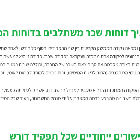
ך דוחות שכר משתלבים בדוחות ה
 נמצאת נקודת הממשק הקריטית בין שני התפקידים. בסוף כל חודש, לאחר שחש
הנתונים לפקודה אחת מרוכזת שנקראת “פקודת שכר”. פקודה זו היא למעשה ה
טת בצורה מסכמת את סך הוצאות השכר של החברה, וכוללת שורות כמו: חובת הו
ת ניכוי מס הכנסה (החוב לרשות המיסים), זכות ניכויים למוסד לביטוח לאומי, וז
הפקודה המרוכזת הזו הוא מעביר למנהל החשבונות, אשר קולט אותה כפעולה אח
לת חשבונות מתבצע ברמת המאקרו על ידי מנהל החשבונות, בעוד שכל המידע 
שורים ייחודיים שכל תפקיד דורש