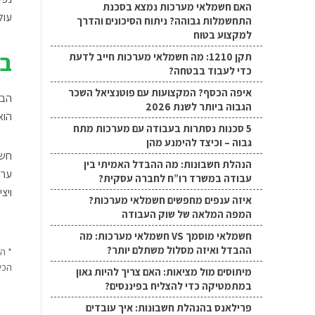
האם חשמלאי מערכות נמצא בסכנת
עול
התחשמלות גבוהה? ניתוח הסיכונים והדרך
למקצוע בטוח
בח
תקן 1210: מה חשמלאי מערכות חייב לדעת
כדי לעבוד בבטחה?
איפה הכסף? המקצועות עם פוטנציאל השכר
הבח
הגבוה ביותר לשנת 2026
הוא
5 סכנות נסתרות בעבודה עם מערכות מתח
גבוה – וכיצד להימנע מהן
חשו
הנהלת חשבונות: מה ההבדל האמיתי בין
ערך
עבודה במשרד רו”ח לחברה עסקית?
ויצ
איזה ענפים מחפשים חשמלאי מערכות?
המפה המלאה של שוק העבודה
חשמלאי מוסמך VS חשמלאי מערכות: מה
ההבדל ואיזה מסלול משתלם יותר?
* ה
הכי
מיתוסים מול מציאות: האם צריך להיות גאון
במתמטיקה כדי להצליח בפיננסים?
פרילאנס בהנהלת חשבונות: איך עובדים