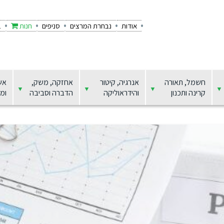
אודות
נבחרת המרצים
סניפים
חנות
ב
חשמל, תאורה
אנרגיה, קיטור
אחזקה, משק,
אש
קרינה ותכנון
והידראוליקה
הדברה וסביבה
ומצ