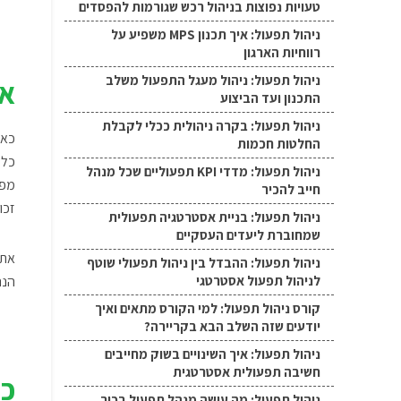
טעויות נפוצות בניהול רכש שגורמות להפסדים
ניהול תפעול: איך תכנון MPS משפיע על
רווחיות הארגון
ניהול תפעול: ניהול מעגל התפעול משלב
אי
התכנון ועד הביצוע
ניהול תפעול: בקרה ניהולית ככלי לקבלת
כאן
החלטות חכמות
כל 
ניהול תפעול: מדדי KPI תפעוליים שכל מנהל
מפר
חייב להכיר
זכו
ניהול תפעול: בניית אסטרטגיה תפעולית
שמחוברת ליעדים העסקיים
את 
ניהול תפעול: ההבדל בין ניהול תפעולי שוטף
לניהול תפעול אסטרטגי
הנה
קורס ניהול תפעול: למי הקורס מתאים ואיך
יודעים שזה השלב הבא בקריירה?
ניהול תפעול: איך השינויים בשוק מחייבים
חשיבה תפעולית אסטרטגית
כי
ניהול תפעול: מה עושה מנהל תפעול בכיר