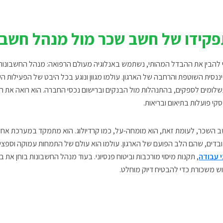
קידו של חשב שכר מול מנהל חשבו
 להבין את ההבדל המהותי, נשתמש באנלוגיה מעולם הרפואה: מנהל החשבונות
ננסית השוטפת והרחבה של הארגון. עולמו מגוון ונוגע בכל היבט של הפעילות הע
לומים לספקים, בהתנהלות מול הבנקים וברישום נכסי החברה. הוא רואה את הת
קי פועלות בתיאום ובריאות.
 השכר, לעומת זאת, הוא מומחה-על, כמו קרדיולוג. הוא מתמקד במערכת אחת,
בדים, שהם הלב הפועם של הארגון. עולמו הוא עולם של התמחות עמוקה וספציפ
י עבודה
, תקנות מיסוי מורכבות וביטוח פנסיוני. בעוד מנהל החשבונות בוחן את 
ש משכורת כדי להבטיח דיוק מוחלט.