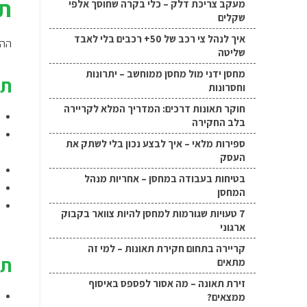
תח
מעקב צריכת דלק – כלי בקרה שחוסך אלפי
שקלים
איך לנהל צי רכב של 50+ רכבים בלי לאבד
ההב
שליטה
מחסן ידני מול מחסן ממוחשב – יתרונות
תח
וחסרונות
חוקר תאונות דרכים: המדריך המלא לקריירה
בלב החקירה
ספירות מלאי – איך לבצע נכון בלי לשתק את
העסק
בטיחות בעבודה במחסן – אחריות מנהל
המחסן
7 טעויות שגורמות למחסן להיות צוואר בקבוק
ארגוני
קריירה בתחום חקירת תאונות – למי זה
תח
מתאים
זירת תאונה – מה אסור לפספס באיסוף
ממצאים?