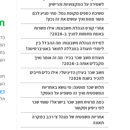
לשמירה על המקצועיות והרישיון
משיכת כספים מקופת גמל: מתי מגיע לכם
פטור ממס ואיך עושים את זה נכון?
תפ
אחרי קורס הנהלת חשבונות: אילו משרות
באמת פתוחות לפניך ב-2026?
כדי
למידת הנהלת חשבונות: מה ההבדל בין
הפי
לימודי תעודה במכללה לתואר באוניברסיטה?
בתש
תעודת חשב שכר בכיר: מה זה אומר ואיך
העס
מקבלים אותה ב-2026?
חשב שכר בעידן הדיגיטלי: אילו כלים חייבים
חשב
להכיר בשנת 2026?
העו
תלוש שכר מוטעה: מי נושא באחריות
דינ
המשפטית ואיך זה משפיע על העסק?
תלו
כמה מרוויח חשב שכר בישראל? טווחי שכר
לפי ניסיון וסקטור
אחריות משפטית של מנהל צי רכב במקרה
תאונה