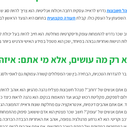
ל חשבונות
נדרש לראייה עסקית רחבה ויכולות אנליטיות. הוא צריך להיות סוג ש
השפעתן על העסק כולו. קבלת
תעודה מקצועית
בתחום היא הצעד הראשון לבני
 שכר נדרש להתמחות עומק ודיסקרטיות מוחלטת. הוא חייב להיות בעל יכולת ל
לות רגישות ואחריות גבוהה במיוחד, שכן הוא מטפל במידע האישי והרגיש ביותר 
 רק מה עושים, אלא מי אתם: איזה
ר להגדרות הטכניות, הבחירה בין שני המסלולים קשורה עמוקות גם לאופי ולסגנ
 אתם אנשים של ‘רוחב’? מנהל חשבונות מצליח נהנה מהגיוון. הוא אוהב להיות
ום לספקים, מקליטת רכוש קבוע ועד התאמות בנקים. הוא נהנה לראות כיצד כ
. אם אתם אוהבים דינמיות, אינטראקציה עם מחלקות שונות וראיית ‘התמונה הג
 אתם אנשים של ‘עומק’? חשב שכר מצטיין הוא אדם ששואב סיפוק מהתמחות-ע
כב וקריטי. הוא לא נרתע מרגולציה צפופה, אוהב את האחריות הכבדה הכרוכה ב
י במחזוריות המדויקת של הפקת השכר החודשית. אם אתם אוהבים להיות ‘הכתו