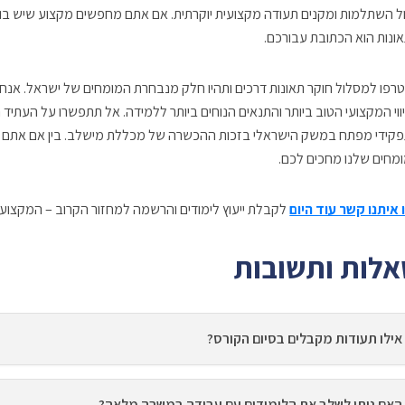
ל השתלמות ומקנים תעודה מקצועית יוקרתית. אם אתם מחפשים מקצוע שיש בו של
ונות הוא הכתובת עבורכם.
רפו למסלול חוקר תאונות דרכים ותהיו חלק מנבחרת המומחים של ישראל. אנחנ
ווי המקצועי הטוב ביותר והתנאים הנוחים ביותר ללמידה. אל תתפשרו על העתי
קידי מפתח במשק הישראלי בזכות ההכשרה של מכללת מישלב. בין אם אתם מ
מחים שלנו מחכים לכם.
 איתנו קשר עוד היום
לקבלת ייעוץ לימודים והרשמה למחזור הקרוב – המקצ
לות ותשובות
אילו תעודות מקבלים בסיום הקורס?
האם ניתן לשלב את הלימודים עם עבודה במשרה מלאה?