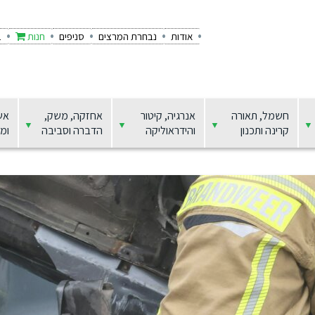
אודות
נבחרת המרצים
סניפים
חנות
ב
חשמל, תאורה
אנרגיה, קיטור
אחזקה, משק,
אש
קרינה ותכנון
והידראוליקה
הדברה וסביבה
ומצ