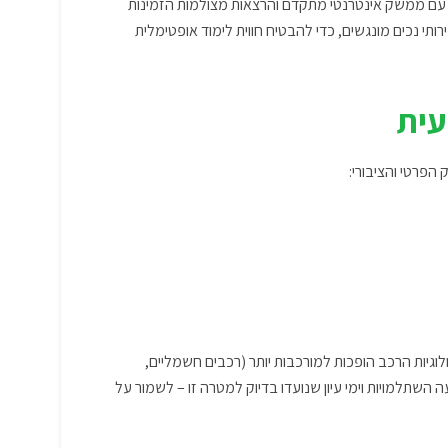
לוחת חיפה (בצ’ק פוסט). בנוסף, המכללה מאפשרת לימודים מרחוק (ZOOM) עם ממשק אינטרנטי מתקדם והרצאות מצולמות הזמינות
רותי נכים מונגשים, כדי להבטיח חווית לימוד אופטימלית
עית
הפרטי והציבורי:
גיות הרכב הופכות למורכבות יותר (רכבים חשמליים,
השתלמויות וימי עיון שנועדו בדיוק למטרה זו – לשמור על