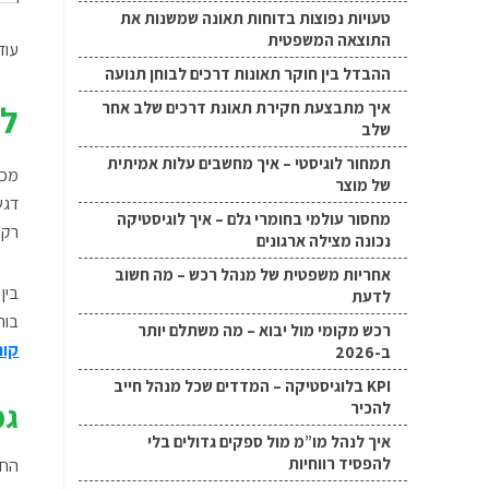
טעויות נפוצות בדוחות תאונה שמשנות את
התוצאה המשפטית
עוד
ההבדל בין חוקר תאונות דרכים לבוחן תנועה
למ
איך מתבצעת חקירת תאונת דרכים שלב אחר
שלב
תמחור לוגיסטי – איך מחשבים עלות אמיתית
מכל
של מוצר
דגש
מחסור עולמי בחומרי גלם – איך לוגיסטיקה
רק 
נכונה מצילה ארגונים
אחריות משפטית של מנהל רכש – מה חשוב
בין
לדעת
בוח
רכש מקומי מול יבוא – מה משתלם יותר
קור
ב-2026
KPI בלוגיסטיקה – המדדים שכל מנהל חייב
גמ
להכיר
איך לנהל מו”מ מול ספקים גדולים בלי
להפסיד רווחיות
החי