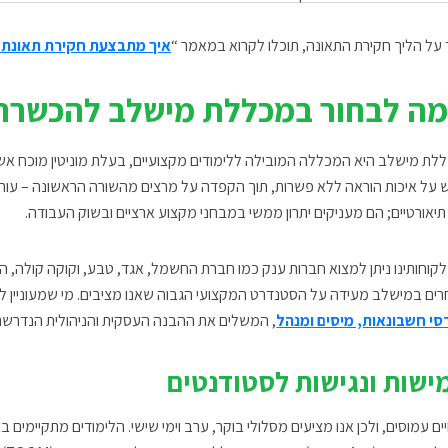
 על הליך חקירת התאונה, תוכלו לקרוא במאמר “
איך מתבצעת חקירת תאונת 
ה לבחור במכללת מישלב להכשרה
לת מישלב היא המכללה המובילה ללימודים מקצועיים, בעלת מוניטין מוכח א
 על איכות הוראה ללא פשרות, תוך הקפדה על מרצים מהשורה הראשונה – עורכי
תיאורטיים; הם מעניקים יתרון ממשי במבחני מקצוע ארציים ובשוק העבודה.
 לקוחותינו ניתן למצוא חברות ענק כמו חברת החשמל, אגד, טבע, וקוקה קולה, ה
רים במישלב מעידה על הסטנדרט המקצועי הגבוה שאנו מציבים. מי שמעוניין להת
סי חשבונאות, מיסים ומנהל
, המשלים את ההבנה העסקית והניהולית הנדרשת ב
ישות ונגישות לסטודנטים
ים עמוסים, ולכן אנו מציעים מסלולי בוקר, ערב וימי שישי. הלימודים מתקיימי