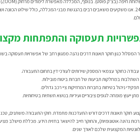
ובש
24/7. אנו משקיעים משאבים רבים בהנגשת מבני המכללה, כולל שילוט הכוונה ושי
לם.
שרויות תעסוקה והתפתחות מקצו
ר המסלול כגון חוקר תאונות דרכים נהנה ממגוון רחב של אפשרויות תעסוקה בשוק 
עבודה כחוקר עצמאי המספק שירותים לעורכי דין בתחום התעבורה.
השתלבות במחלקות תביעות של חברות ביטוח מובילות.
תפקידי ניהול בטיחות בחברות המחזיקות ציי רכב גדולים.
מתן ייעוץ מומחה לגופים ציבוריים ועיריות בנושא תשתיות בטיחותיות.
וע חוקר תאונות דרכים דורש התעדכנות מתמדת. חוקי התעבורה משתנים, טכנולו
כות נהיגה אוטונומיות), והחוקר חייב להישאר בחזית הידע. מכללת מישלב מציעה 
וונטיות המקצועית שלכם לאורך שנים.