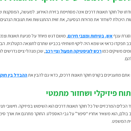
דתו של חוקר תאונות דרכים אינה מסתיימת בזירת האירוע. למעשה, המסקנות שלו
וח. היכולת לשחזר את מהירות הנסיעה, את זווית ההתנגשות ואת תגובות הנהגים
גרת ענף
אש, בטיחות ומצבי חירום
, מושם דגש מיוחד על מניעת תאונות וצמצ
ב תפקדו כראוי או שמא היה ליקוי תשתיתי בכביש שתרם לתוצאה הקטלנית. ה
מים משיקים כמו
רכש לוגיסטיקה תפעול וציי רכב
, שכן מנהלי ציים נדרשים ל
ם.
אתם מתעניינים בקורס חוקר תאונות דרכים, כדאי גם להבין את
ההבדל בין חוקר
תוח פיזיקלי ושחזור מתמטי
 הכלים המרכזיים של כל חוקר תאונות דרכים הוא השימוש בפיזיקה. חישובי תנ
 בולם, הוא משאיר אחריו “סיפור” על גבי האספלט. החוקר מתרגם את אורך סימני
ת המשפט.