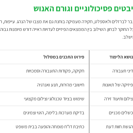
בטים פסיכולוגיים וגורם האנוש
ר לברזלים ולאספלט, חקירה מעמיקה בוחנת גם את מצבו של הנהג. עייפות, הסח
 החוקר לבחון. השילוב בין הממצאים הפיזיים לעדויות ראייה דורש מיומנות 
שלב.
ושא הלימוד
פירוט התכנים במסלול
יני תעבורה
חקיקה, פקודות התעבורה וסמכויות
יזיקה של תאונות
חישובי מהירות, תנע ואנרגיה
ילום ותיעוד זירה
שימוש בציוד טכנולוגי וצילום מקצועי
שלים מכניים
בדיקת מערכות בלימה, היגוי וצמיגים
גשת חוות דעת
כתיבת דו”ח מומחה והופעה בבית משפט