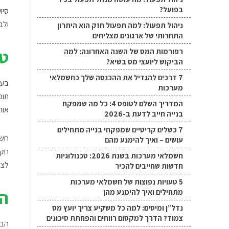
בפועל?
סיו
ולב
ניהול תפעול: למה תפעול חזק הוא היתרון
התחרותי של ארגונים מצליחים
טכ
רפורמות המס של השנה האחרונה: למה
הביקוש ליועצי מס בשיא?
7 דרכים להגדיל את ההכנסה שלך כחשמלאי
בעב
מערכות
המדריך השלם לטופס 4: כל מה שמפקח
אות
בנייה חייב לדעת ב-2026
7 כשלים קריטיים שמפקחי בנייה מתחילים
חשו
עושים – ואיך להימנע מהם
חקי
חשמלאי מערכות בשנת 2026: טכנולוגיות
לצד
חדשות שחייבים להכיר
5 טעויות נפוצות של חשמלאי מערכות
הד
מתחילים ואיך להימנע מהן
נדל”ן ומיסים: למה כל משקיע צריך יועץ מס
צמוד? הדרך למקסום רווחים והפחתת סיכונים
הבח