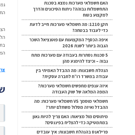
האם חשמלאי מערכות נמצא בסכנת
גמו
התחשמלות גבוהה? ניתוח הסיכונים והדרך
התא
למקצוע בטוח
תקן 1210: מה חשמלאי מערכות חייב לדעת
הצט
כדי לעבוד בבטחה?
הלי
איפה הכסף? המקצועות עם פוטנציאל השכר
בתפ
הגבוה ביותר לשנת 2026
המו
5 סכנות נסתרות בעבודה עם מערכות מתח
גבוה – וכיצד להימנע מהן
צרו
הנהלת חשבונות: מה ההבדל האמיתי בין
עבודה במשרד רו”ח לחברה עסקית?
שא
איזה ענפים מחפשים חשמלאי מערכות?
המפה המלאה של שוק העבודה
חשמלאי מוסמך VS חשמלאי מערכות: מה
ההבדל ואיזה מסלול משתלם יותר?
מיתוסים מול מציאות: האם צריך להיות גאון
במתמטיקה כדי להצליח בפיננסים?
פרילאנס בהנהלת חשבונות: איך עובדים