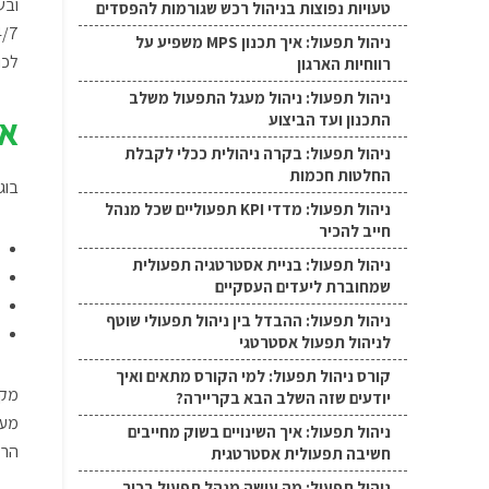
טעויות נפוצות בניהול רכש שגורמות להפסדים
ניהול תפעול: איך תכנון MPS משפיע על
לכו
רווחיות הארגון
ניהול תפעול: ניהול מעגל התפעול משלב
אפ
התכנון ועד הביצוע
ניהול תפעול: בקרה ניהולית ככלי לקבלת
החלטות חכמות
בוג
ניהול תפעול: מדדי KPI תפעוליים שכל מנהל
חייב להכיר
ניהול תפעול: בניית אסטרטגיה תפעולית
שמחוברת ליעדים העסקיים
ניהול תפעול: ההבדל בין ניהול תפעולי שוטף
לניהול תפעול אסטרטגי
קורס ניהול תפעול: למי הקורס מתאים ואיך
מקצ
יודעים שזה השלב הבא בקריירה?
מער
ניהול תפעול: איך השינויים בשוק מחייבים
הרל
חשיבה תפעולית אסטרטגית
ניהול תפעול: מה עושה מנהל תפעול בכיר