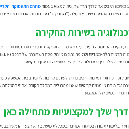
ע משמעותי ביציאה לדרך החדשה, ניתן למצוא בעמוד
מתחם התעסוקה והקריי
וגרים שלנו באמצעות שיתופי פעולה (“נטוורקינג”) עם חברות וארגונים מובילים
נולוגיה בשירות החקירה
ר, חקירה הסתמכה בעיקר על סרט מדידה ופנקס. כיום, כל חוקר תאונות דרכים 
תו
ם כיצד לשלב בין הטכנולוגיה לבין האינטואיציה והניסיון המקצועי.
ב לזכור כי חוקר תאונות דרכים נדרש לעיתים קרובות להעיד בבית המשפט כעד מ
רה נגדית הם מיומנויות קריטיות שאנו מתרגלים במהלך הקורס. אחוזי ההצלחה 
דים הדינמיים של המקצוע.
רך שלך למקצועיות מתחילה כאן
ירה בלימודי תעודה בפיקוח המדינה במכללת מישלב היא הצעד הראשון בבניית ק