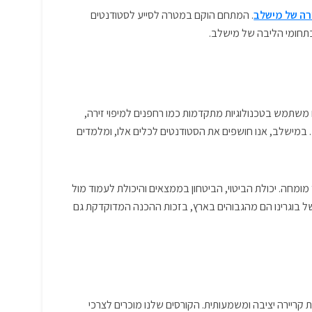
רה של מישלב
. המתחם הוקם במטרה לסייע לסטודנטים
 בתחומי הליבה של מישלב.
משתמש בטכנולוגיות מתקדמות כמו רחפנים למיפוי זירה,
כנות הדמיה תלת-ממדיות ושליפת נתונים מ”הקופסה השחורה” של הרכב (EDR). במישלב, אנו חושפים את הסטודנטים לכלים אלו, ומלמדים
ומחה. יכולת הביטוי, הביטחון בממצאים והיכולת לעמוד מול
של בוגרינו הם מהגבוהים בארץ, בזכות ההכנה המדוקדקת גם
ריירה יציבה ומשמעותית. הקורסים שלנו מוכרים לצרכי