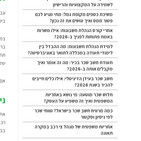
לשמירה על המקצועיות והרישיון
עבו
משיכת כספים מקופת גמל: מתי מגיע לכם
פטור ממס ואיך עושים את זה נכון?
ביט
אחרי קורס הנהלת חשבונות: אילו משרות
באמת פתוחות לפניך ב-2026?
במס
למידת הנהלת חשבונות: מה ההבדל בין
ברכ
לימודי תעודה במכללה לתואר באוניברסיטה?
תחו
תעודת חשב שכר בכיר: מה זה אומר ואיך
שלה
מקבלים אותה ב-2026?
חשב שכר בעידן הדיגיטלי: אילו כלים חייבים
אם 
להכיר בשנת 2026?
תלוש שכר מוטעה: מי נושא באחריות
ני
המשפטית ואיך זה משפיע על העסק?
כמה מרוויח חשב שכר בישראל? טווחי שכר
אחד
לפי ניסיון וסקטור
רכב
אחריות משפטית של מנהל צי רכב במקרה
בבי
תאונה