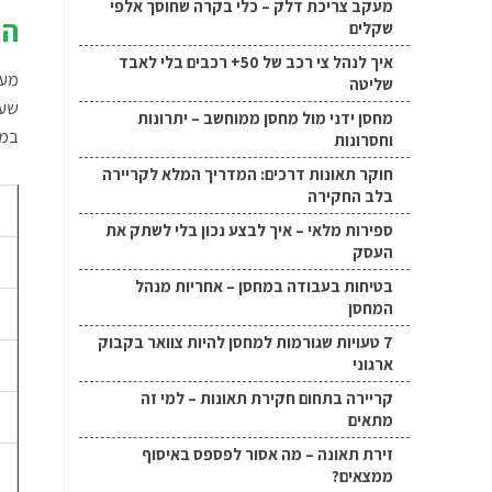
מעקב צריכת דלק – כלי בקרה שחוסך אלפי
הי
שקלים
איך לנהל צי רכב של 50+ רכבים בלי לאבד
מעב
שליטה
שעל
מחסן ידני מול מחסן ממוחשב – יתרונות
במי
וחסרונות
חוקר תאונות דרכים: המדריך המלא לקריירה
בלב החקירה
נ
ספירות מלאי – איך לבצע נכון בלי לשתק את
העסק
ד
בטיחות בעבודה במחסן – אחריות מנהל
המחסן
פ
7 טעויות שגורמות למחסן להיות צוואר בקבוק
ארגוני
צ
קריירה בתחום חקירת תאונות – למי זה
כ
מתאים
זירת תאונה – מה אסור לפספס באיסוף
ה
ממצאים?