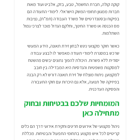
קוקה קולה, חברת החשמל, טבע, בזק, אלביט ועוד מאות
חברות ממגוון תחומי המשק הישראלי. לימודי התעודה הם
בפיקוח ובסטנדרטיים של משרד העבודה (תמ”ת), נציבות
מס הכנסה או משרד החינוך, וחלקם הגדול מוכר לצרכי גמול
השתלמות.
כאשר חוקר מקצועי ניגש לבחון זירת תאונה, הידע המעשי
שרכש במסגרת לימודי תעודה מאפשר לו לבצע עבודה
יסודית ללא פשרות. היכולת להפוך נתונים יבשים מהשטח
למסקנות משפטיות והנדסיות היא המבדילה בין חובב
למקצוען. ניתוח מוצלח של זירת תאונה דורש לא רק הבנה
בפיזיקה של תנועה, אלא גם היכרות עם חוקי התעבורה
והפסיקה העדכנית.
המומחיות שלכם בבטיחות ובחוק
מתחילה כאן
ניהול מקצועי של אירועים חריגים וחקירת אירועי דרך הם כלים
קריטיים לכל איש מקצוע בתחומי התפעול והבטיחות. מכללת