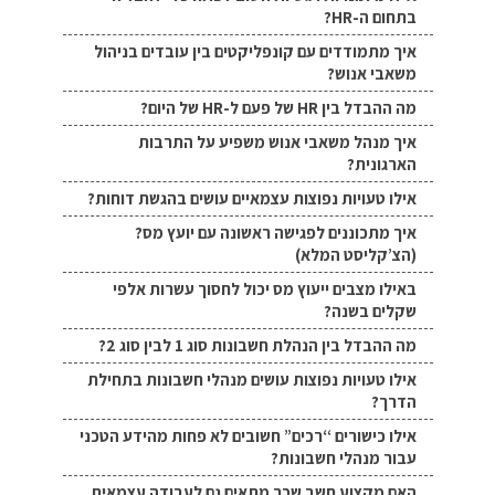
בתחום ה-HR?
איך מתמודדים עם קונפליקטים בין עובדים בניהול
משאבי אנוש?
מה ההבדל בין HR של פעם ל-HR של היום?
איך מנהל משאבי אנוש משפיע על התרבות
הארגונית?
אילו טעויות נפוצות עצמאיים עושים בהגשת דוחות?
איך מתכוננים לפגישה ראשונה עם יועץ מס?
(הצ’קליסט המלא)
באילו מצבים ייעוץ מס יכול לחסוך עשרות אלפי
שקלים בשנה?
מה ההבדל בין הנהלת חשבונות סוג 1 לבין סוג 2?
אילו טעויות נפוצות עושים מנהלי חשבונות בתחילת
הדרך?
אילו כישורים “רכים” חשובים לא פחות מהידע הטכני
עבור מנהלי חשבונות?
האם מקצוע חשב שכר מתאים גם לעבודה עצמאית