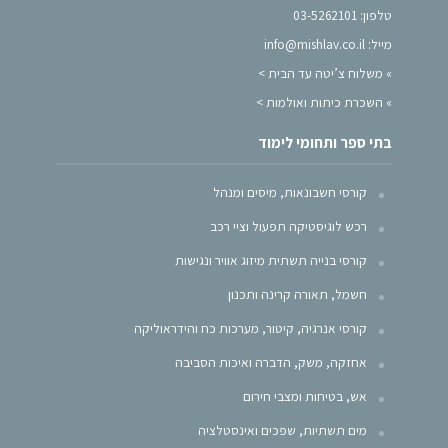
טלפון: 03-5262101
מייל: info@mishlav.co.il
»
משלוח צ’יטה עד הבית >
»
השכרת כיתות ואולמות >
בתי ספר ותחומי לימוד
קורסי חשבונאות, מיסים ומנהל
רכש לוגיסטיקה תפעול וציי רכב
קורסי בנייה תשתית מיזוג אוויר ונגישות
חשמל, תאורה קרינה ותכנון
קורסי אנרגיה, קיטור, מערכות כח והידראוליקה
אחזקה, משק, הדברה ואיכות הסביבה
אש, בטיחות ומצבי חירום
מים תשתיות, שפכים ואינסטלציה