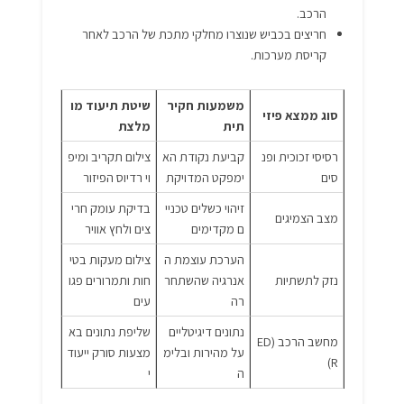
הרכב.
חריצים בכביש שנוצרו מחלקי מתכת של הרכב לאחר
קריסת מערכות.
משמעות חקיר
שיטת תיעוד מו
סוג ממצא פיזי
תית
מלצת
רסיסי זכוכית ופנ
קביעת נקודת הא
צילום תקריב ומיפ
סים
ימפקט המדויקת
וי רדיוס הפיזור
זיהוי כשלים טכניי
בדיקת עומק חרי
מצב הצמיגים
ם מקדימים
צים ולחץ אוויר
הערכת עוצמת ה
צילום מעקות בטי
נזק לתשתיות
אנרגיה שהשתחר
חות ותמרורים פגו
רה
עים
נתונים דיגיטליים
שליפת נתונים בא
מחשב הרכב (ED
על מהירות ובלימ
מצעות סורק ייעוד
R)
ה
י