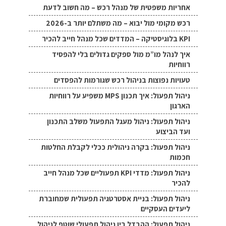
אחריות משפטית של מנהל רכש – מה חשוב לדעת
רכש מקומי מול יבוא – מה משתלם יותר ב-2026
KPI בלוגיסטיקה – המדדים שכל מנהל חייב להכיר
איך לנהל מו”מ מול ספקים גדולים בלי להפסיד
רווחיות
טעויות נפוצות בניהול רכש שגורמות להפסדים
ניהול תפעול: איך תכנון MPS משפיע על רווחיות
הארגון
ניהול תפעול: ניהול מעגל התפעול משלב התכנון
ועד הביצוע
ניהול תפעול: בקרה ניהולית ככלי לקבלת החלטות
חכמות
ניהול תפעול: מדדי KPI תפעוליים שכל מנהל חייב
להכיר
ניהול תפעול: בניית אסטרטגיה תפעולית שמחוברת
ליעדים העסקיים
ניהול תפעול: ההבדל בין ניהול תפעולי שוטף לניהול