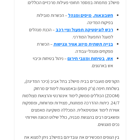
מישלב מתמחה במספר תחומי פעילות מרכזיים הכוללים:
חשבונאות, מיסים ומנהל
– הכשרות מובילות
בפיקוח המדינה.
רכש לוגיסטיקה תפעול וציי רכב
– הכנת מנהלים
למעגל התפעול המודרני.
בנייה תשתית מיזוג אוויר ונגישות
– הכשרת
מפקחים ומנהלי עבודה.
אש, בטיחות ומצבי חירום
– ניהול בטיחות וכיבוי
אש בארגונים.
הקורסים מועברים בבית מישלב בתל אביב (כיכר המדינה),
בשלוחת חיפה (צ’ק פוסט) ובאמצעות לימודים מרחוק
(ZOOM) הכוללים ממשק לימוד אינטרנטי והרצאות מצולמות
24/7. כיתות ההדרכה ממוזגות, מצוידות ומרווחות, ומספקות
אווירת לימוד אופטימאלית. המכללה משקיעה מאמצים
ומשאבים רבים בהנגשת מבניה, כולל שילוט הכוונה ושירותי
נכים מונגשים.
בין הגופים המכשירים את עובדיהם במישלב ניתן למצוא את