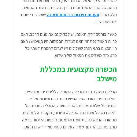
להניב מידע קריטי על הסחות דעת, תנאי ראות או התנהגות
חריגה של אחד המשתתפים בדרך. טעויות בתיעוד האנושי הן
חלק מתוך
טעויות נפוצות בדוחות תאונה
שעלולות לשנות
את פסק הדין.
כאשר בוחנים
זירת תאונה
, יש לבדוק גם את פנים הרכב: האם
כריות האוויר נפתחו? האם חגורות הבטיחות היו בשימוש? האם
היו חפצים בתא הנהג שעלולים היו לגרום להסחת דעת? כל
פרט כזה משלים את הפאזל של האירוע.
הכשרה מקצועית במכללת
מישלב
מכללת מישלב הינה מכללה המובילה ללימודים מקצועיים,
בעלת מוניטין מוכח אשר הכשירה עד היום עשרות אלפי
בוגרים על שלוחותיה בתל אביב וחיפה. המכללה חרתה על
דגלה דגש על איכות הוראה ללא פשרות, הקפדה על מרצים
מהשורה הראשונה בתחומם והתאמת תוכניות הלימוד ברמה
מקצועית גבוהה תוך שמירה על עדכניות מול דרישות השוק.