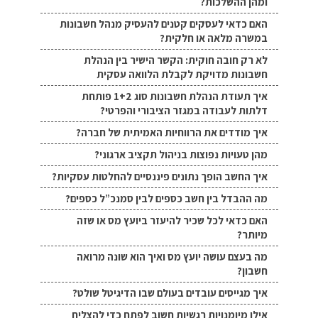
ומהן ההשלכות?
האם כדאי לעסקים קטנים להעסיק מנהל חשבונות
במשרה מלאה או חלקית?
לא רק חובה חוקית: הקשר הישיר בין הנהלת
חשבונות מדויקת לקבלת הלוואה עסקית
איך תעודת הנהלת חשבונות סוג 1+2 פותחת
דלתות לעבודה במגזר הציבורי והפרטי?
איך מודדים את הרווחיות האמיתית של חברה?
מהן טעויות נפוצות בניהול תקציב ארגוני?
איך החשב הופך נתונים פיננסיים להחלטות עסקיות?
מה ההבדל בין חשב כספים לבין סמנכ”ל כספים?
האם כדאי לכל שכיר להיעזר ביועץ מס או שזה
מיותר?
מה בעצם עושה יועץ מס ואיך הוא שונה מרואה
חשבון?
איך מגייסים עובדים בעולם שבו הדיגיטל שולט?
אילו מיומנויות רגשיות חשוב לפתח כדי להצליח