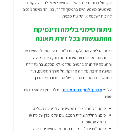
לקוי של זירות תאונה בשלב הראשוני עלול להוביל לקשיים
משפטיים משמעותיים בהמשך הדרך, במיוחד כאשר מנסים
להוכיח רשלנות או תקינות מכנית.
ניתוח סימני בלימה ודינמיקת
ההתנגשות בכל זירת תאונה
סימני הבלימה וההחלקה הם ה”עדים הדוממים” החשובים
ביותר. הם מספרים את סיפור המהירות, כיוון הנסיעה
והתגובה של הנהג ברגעים שקדמו לאימפקט. בחינת
זירת
תאונה
מחייבת מדידה מדויקת של אורך הסימנים, תוך
התחשבות במקדם החיכוך של הכביש ובתנאי הדרך.
על פי
מדריך לחקירת תאונות
, יש להבחין בין סוגי סימנים
שונים:
סימני בלימה רציפים המעידים על נעילת גלגלים.
סימני החלקה צידית המצביעים על אובדן שליטה או
סטייה פתאומית.
סימני “צריבה” בנקודת המפגש הראשונית בין כלי