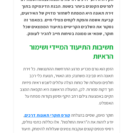
לפרטים הקטנים ביותר בשטח. הבנת הדינמיקה בתוך
זירת תאונה היא המפתח לשחזור מדויק של האירועים,
קביעת אשמה והפקת לקחים מצילי חיים. במאמר זה
נסקור את השלבים הקריטיים בתיעוד הממצאים שכל
חוקר, שמאי או ממונה בטיחות חייב להכיר לעומק.
חשיבות התיעוד המיידי ושימור
הראיות
הזמן הוא גורם מכריע מרגע התרחשות ההתנגשות. כל
זירת
תאונה
היא סביבה משתנה; מזג האוויר, תנועת כלי רכב
חולפים ופעולות של כוחות הצלה עלולים לשבש ראיות פיזיות
תוך דקות ספורות. לכן, הפעולה הראשונה היא הקפאת המצב
הקיים באמצעות צילום רחב היקף וסימון נקודות מפתח על
האספלט.
חוקר מיומן, שסיים בהצלחה
קורס חוקרי תאונות דרכים
,
יודע לזהות את ה”ראיות החולפות”. אלו כוללות כתמי נוזלים,
רסיסי פנסים קטנים ועקבות צמיגים שעלולות להימחק. תיעוד