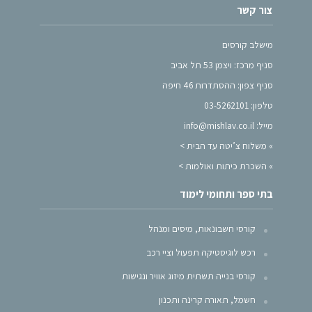
צור קשר
מישלב קורסים
סניף מרכז: ויצמן 53 תל אביב
סניף צפון: ההסתדרות 46 חיפה
טלפון: 03-5262101
מייל: info@mishlav.co.il
»
משלוח צ’יטה עד הבית >
»
השכרת כיתות ואולמות >
בתי ספר ותחומי לימוד
קורסי חשבונאות, מיסים ומנהל
רכש לוגיסטיקה תפעול וציי רכב
קורסי בנייה תשתית מיזוג אוויר ונגישות
חשמל, תאורה קרינה ותכנון