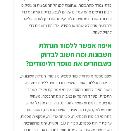
בלתי נפרד מהתכונות שנחוצות למנהל החשבונות ומעסיקים
רבים דורשים מהמועמדים שלהם לבצע בדיקת פוליגרף כדי
לבדוק האם הם מתאימים לתפקיד והאם ניתן לסמוך עליהם
ולהבטיח שהם לא ישתמשו במידע אליו הם נחשפים כדי
להזיק לעסק.
איפה אפשר ללמוד הנהלת
חשבונות ומה חשוב לבדוק
כשבוחרים את מוסד הלימודים?
ישנם מספר מוסדות לימוד שמציעים לימודי הנהלת חשבונות,
ביניהם: מכללות, אוניברסיטאות ובתי ספר ללימודי תעודה.
חשוב מאוד לבחור במוסד איכותי שמפוקח על ידי משרד
התמ”ת, משרד החינוך או נציבות מס ההכנסה, מעסיק
מרצים איכותיים ומאפשר לסטודנטים לרכוש את כל הידע
שדרוש למקצוע, כמו: מיסים, רשויות מקומיות, מושגי יסוד
בתחומי הביטוח והבנקאות, סוגי התאגדויות, עסקאות נוספות,
עריכת דוחות כספיים, מכירות טובין וקניות, יחס ופרופורציה,
חשבונאות מעשית, קבלנים ותחומים נוספים אחרים. כמו כן,