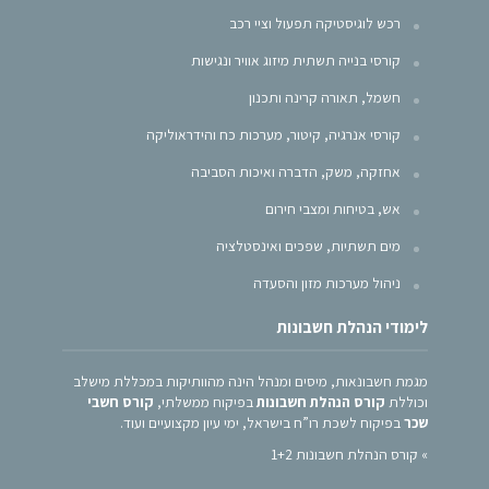
רכש לוגיסטיקה תפעול וציי רכב
קורסי בנייה תשתית מיזוג אוויר ונגישות
חשמל, תאורה קרינה ותכנון
קורסי אנרגיה, קיטור, מערכות כח והידראוליקה
אחזקה, משק, הדברה ואיכות הסביבה
אש, בטיחות ומצבי חירום
מים תשתיות, שפכים ואינסטלציה
ניהול מערכות מזון והסעדה
לימודי הנהלת חשבונות
מגמת חשבונאות, מיסים ומנהל הינה מהוותיקות במכללת מישלב
וכוללת
קורס הנהלת חשבונות
בפיקוח ממשלתי,
קורס חשבי
שכר
בפיקוח לשכת רו”ח בישראל, ימי עיון מקצועיים ועוד.
»
קורס הנהלת חשבונות 1+2