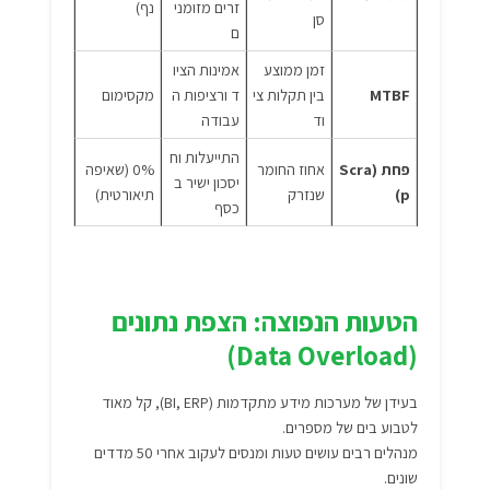
זרים מזומני
נף)
סן
ם
זמן ממוצע
אמינות הציו
MTBF
בין תקלות צי
ד ורציפות ה
מקסימום
וד
עבודה
התייעלות וח
פחת (Scra
אחוז החומר
0% (שאיפה
יסכון ישיר ב
p)
שנזרק
תיאורטית)
כסף
הטעות הנפוצה: הצפת נתונים
(Data Overload)
בעידן של מערכות מידע מתקדמות (BI, ERP), קל מאוד
לטבוע בים של מספרים.
מנהלים רבים עושים טעות ומנסים לעקוב אחרי 50 מדדים
שונים.