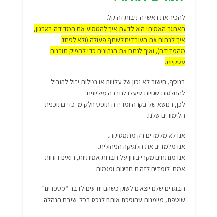
להכיר את ראשי התיבות זה קל.
האתגר האמיתי הוא לדעת איך להטמיע את המדידה בארגון,
איך לרתום את העובדים לשתף פעולה (ולא לפחד
מהמדידה), ואיך לנתח את הנתונים כדי להפיק תובנות
עסקיות.
בנוסף, חישוב לא נכון של עלויות או נצילות יכול להוביל
להחלטות שגויות שיעלו לחברה מיליונים.
לכן, הנושא של בקרה ומדידה תופס חלק מרכזי בתוכנית
הלימודים שלנו.
אנו לא מלמדים רק מתמטיקה.
אנו מלמדים את הלוגיקה הניהולית.
אנו מנתחים מקרי בוחן של חברות אמיתיות, רואים דוחות
אמת ולומדים לזהות חריגות ומגמות.
הבוגרים שלנו יוצאים לשוק כשהם יודעים לדבר “מספרים”
שוטפת, מיומנות שהופכת אותם לנכס בכל ישיבת הנהלה.