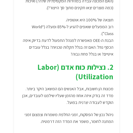
(האם המכונה עבדה במהירות המקסימלית שלה?) ואיכות
(כמה מוצרים יצאו תקינים מתוך סך הייצור?).
תוצאה של 100% היא אוטופיה.
רוב המפעלים שואפים להגיע ל-85% ומעלה (“World
Class”).
הבנת ה-OEE מאפשרת למנהל התפעול לדעת בדיוק איפה
הכסף נוזל: האם זה בגלל תקלות טכניות? בגלל עובדים
איטיים? או בגלל פחת גבוה?
2. נצילות כוח אדם (Labor
Utilization)
מכונות הן חשובות, אבל האנשים הם המשאב היקר ביותר.
מדד זה בודק איזה אחוז מהזמן שעליו שילמנו לעובדים, אכן
הוקדש לעבודה יצרנית בפועל.
ניהול נכון של הפסקות, זמני החלפת משמרות וצמצום זמני
המתנה לחומר, משפר את המדד הזה דרמטית.