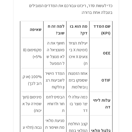
כדי לעשות סדר, ריכזנו עבורכם את המדדים המובילים
בטבלה אחת ברורה:
שם המדד
מה הוא בו
למה זה ח
שאיפה
(KPI)
דק?
שוב?
יעילות הציוד
חושף את ה
(זמינות X בי
פוטנציאל ה
מקסימום (8
OEE
צועים X איכו
לא מנוצל ש
5%+)
ת)
ל המפעל
אחוז הזמנות
המדד הישיר
100% (או ק
OTIF
שסופקו בזמ
לשביעות רצ
רוב לכך)
ן ובשלמות
ון הלקוח
כמה עולה לי
הבסיס לתמ
מינימום (תוך
עלות ליחי
יצר מוצר בו
חור ולרווחיו
שמירה על א
דה
דד
ת
יכות)
מניעת מלאי
קצב החלפת
מת ושיפור ת
גבוה (תלוי ע
גלגול מלאי
המלאי במח