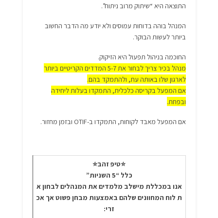
התוצאה היא “שיתוק מרוב ניתוח”.
המנהל בוהה בדוחות עמוסים ולא יודע מה הדבר החשוב
ביותר לעשות הבוקר.
החוכמה בניהול תפעול היא הזיקוק.
מנהל בכיר צריך לבחור את 5-7 המדדים הקריטיים ביותר
לארגון שלו באותה עת, ולהתמקד בהם.
אם המפעל בקריסה כלכלית, התמקדו בעלות ליחידה
ובפחת.
אם המפעל מאבד לקוחות, התמקדו ב-OTIF ובזמן מחזור.
⭐טיפ זהב⭐
כלל “5 השניות”
אנו במכללת מישלב מלמדים את המנהלים לבחון א
ת לוח המחוונים שלהם באמצעות מבחן פשוט אך אכ
זרי: