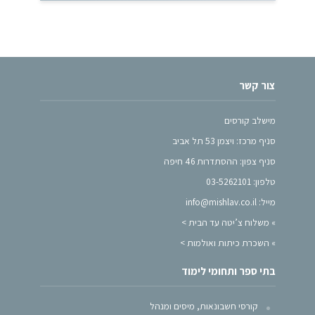
צור קשר
מישלב קורסים
סניף מרכז: ויצמן 53 תל אביב
סניף צפון: ההסתדרות 46 חיפה
טלפון: 03-5262101
מייל: info@mishlav.co.il
»
משלוח צ’יטה עד הבית >
»
השכרת כיתות ואולמות >
בתי ספר ותחומי לימוד
קורסי חשבונאות, מיסים ומנהל