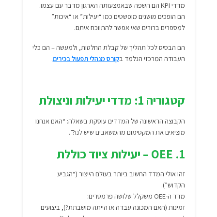
מדדי KPI הם השפה שבאמצעותה הארגון מדבר עם עצמו.
הם הופכים מושגים מופשטים כמו “יעילות” או “איכות”
למספרים ברורים שאי אפשר להתווכח איתם.
הם הבסיס לכל תהליך של קבלת החלטות, ולמעשה – הם כלי
העבודה המרכזי הנלמד ב
קורס מנהלי תפעול בכירים
.
קטגוריה 1: מדדי יעילות וניצולת
הקבוצה הראשונה של המדדים עוסקת בשאלה: “האם אנחנו
מוציאים את המקסימום מהמשאבים שיש לנו?”.
1. OEE – יעילות ציוד כוללת
זהו אולי המדד החשוב ביותר בעולם הייצור (“הגביע
הקדוש”).
מדד ה-OEE משקלל שלושה פרמטרים:
זמינות (האם המכונה עבדה או הייתה מושבתת?), ביצועים