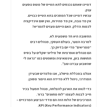
דמיינו שאתם נכנסים לתא הטייס של מטוס נוסעים
ענק.
עכשיו דמיינו שכל המסכים בתא הטייס כבויים.
אין מד גובה, אין מד מהירות, ואין שום אינדיקציה
לכמות הדלק. האם הייתם מעזים להמריא?
התשובה היא חד משמעית לא.
למרבה הצער, בעולם העסקי, מנהלים רבים
“ממריאים” מדי יום בדיוק כך.
הם מנהלים אופרציות של מיליוני שקלים על בסיס
תחושות בטן, אינטואיציה ומשפטים כמו “נראה לי
שהשבוע עבדנו טוב”.
אצלנו במכללת מישלב, אנו מלמדים שבעידן
המודרני, ניהול ללא מדידה הוא הימור מסוכן.
כדי לנווט את הארגון להצלחה, מנהל תפעול בכיר
חייב לבנות לעצמו “לוח מחוונים” ברור.
המרכיבים של הלוח הזה הם מדדי הביצוע המרכזיים –
KPI (Key Performance Indicators).