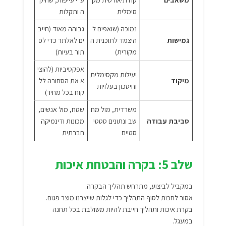
סימלית
ה ותקלות
נמוכה (שואפים ל
גבוהה מאוד (חייב
גמישות
היצמד לתוכנית ה
ים לאלתר כדי לפ
מקורית)
תור בעיות)
אפקטיביות (להוצי
יעילות מקסימלית
מיקוד
א את הסחורה לל
וחיסכון בעלויות
קוח בכל מחיר)
משרדית, מול מח
שטח, מול אנשים,
סביבת עבודה
שב ונתונים סטטי
מכונות ודינמיקה
סטיים
חברתית
שלב 5: בקרה והבטחת איכות
במקביל לביצוע, מתרחש תהליך הבקרה.
אסור לחכות לסוף התהליך כדי לגלות שייצרנו מוצר פגום.
בקרת איכות ותהליך חייבת להיות משולבת בכל תחנה
במעגל.