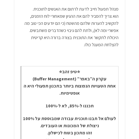
מנהל תפעול חייב לדעת לרתום את האנשים לתוכנית.
הוא צריך להסביר להם את ההגיון שמאחורי לוח הזמנים,
להקשיב להערות שלהם מהשטח (כי הם יודעים הכי טוב מה
אפשרי ומה לא), ולתת להם גיבוי כשהדברים משתבשים.
היכולת לתקשר את התוכנית בצורה ברורה היא קריטית
להצלחת המעגל כולו.
⭐טיפ זהב⭐
עקרון ה”באפר” (Buffer Management)
אחת הטעויות הנפוצות ביותר בתכנון תפעולי היא ה
אופטימיות.
תכננו ל-85%, לא ל-100%
לעולם אל תבנו תוכנית עבודה שמבוססת על 100%
ניצולת של המכונות או העובדים.
זהו מתכון בטוח לכישלון.