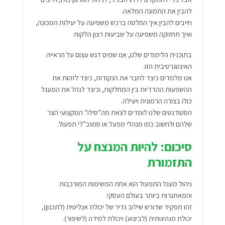
להבין את התמונה המלאה.
חייבים להבין איך החלטה ברכש משפיעה על יעילות המכונה,
ואיך תחזוקה משפיעה על שביעות רצון הלקוח.
בתוכנית הלימודים שלנו, אנו שמים דגש עצום על הראייה
האינטגרטיבית הזו.
אנו מלמדים כיצד לחבר את הנקודות, כיצד לזהות את
ההשפעות ההדדיות בין המחלקות, וכיצד לנהל את המעגל
כולו בצורה הרמונית ויעילה.
הסטודנטים שלנו לומדים לצאת מה”סילו” המקצועי הצר
שלהם ולחשוב כמו מנהלי מפעל או סמנכ”לי תפעול.
סיכום: להיות המנצח על
התזמורת
ניהול מעגל התפעול הוא אחת המשימות המורכבות
והמאתגרות ביותר בעולם העסקי.
זהו תפקיד שדורש שילוב נדיר של יכולת אנליטית (לתכנון),
יכולת מנהיגותית (לביצוע) ויכולת למידה (לשיפור).