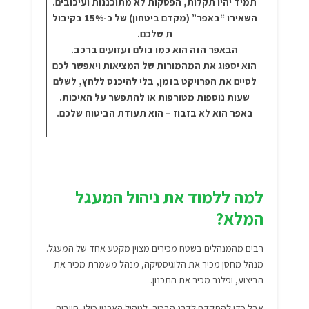
תמיד יהיו תקלות, הפסקות לא מתוכננות ועיכובים.
השאירו “באפר” (מקדם ביטחון) של כ-15% בקיבול
ת שלכם.
הבאפר הזה הוא כמו בולם זעזועים ברכב.
הוא יספוג את המהמורות של המציאות ויאפשר לכם
לסיים את הפרויקט בזמן, בלי להיכנס ללחץ, לשלם
שעות נוספות מטורפות או להתפשר על האיכות.
באפר הוא לא בזבוז – הוא תעודת הביטוח שלכם.
למה ללמוד את ניהול המעגל
המלא?
רבים מהמנהלים בשטח מכירים מצוין מקטע אחד של המעגל.
מנהל מחסן מכיר את הלוגיסטיקה, מנהל משמרת מכיר את
הביצוע, ופלנר מכיר את התכנון.
אבל כדי להתקדם לדרג הבכיר, לניהול הארגון כולו, חייבים