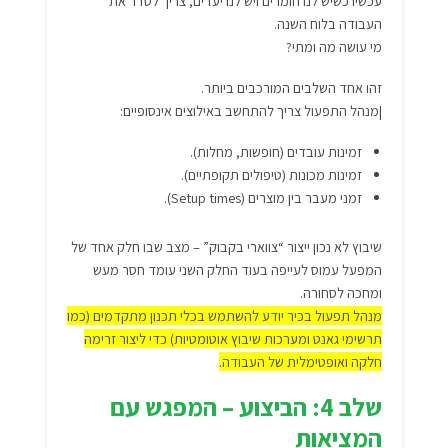
עכשיו כשיש לנו חומרים ויש לנו יעדים, צריך לסדר את
העבודה בלוח השנה.
מי עושה מה ומתי?
זהו אחד השלבים המורכבים ביותר.
|מנהל התפעול צריך להתחשב באילוצים אינסופיים:
זמינות עובדים (חופשות, מחלות).
זמינות מכונות (טיפולים תקופתיים).
זמני מעבר בין מוצרים (Setup times).
שיבוץ לא נכון ייצור “צווארי בקבוק” – מצב שבו חלק אחד של
המפעל עמוס לעייפה בעוד החלק השני עומד חסר מעש
ומחכה לסחורה.
מנהל תפעול בכיר יודע להשתמש בכלי תכנון מתקדמים (כמו
תרשימי גאנט ומערכות שיבוץ אוטומטיות) כדי ליצור זרימה
חלקה ואופטימלית של העבודה.
שלב 4: הביצוע – המפגש עם
המציאות