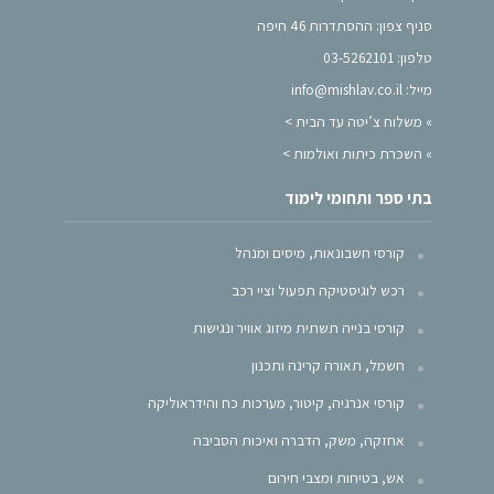
סניף צפון: ההסתדרות 46 חיפה
טלפון: 03-5262101
מייל: info@mishlav.co.il
»
משלוח צ’יטה עד הבית >
»
השכרת כיתות ואולמות >
בתי ספר ותחומי לימוד
קורסי חשבונאות, מיסים ומנהל
רכש לוגיסטיקה תפעול וציי רכב
קורסי בנייה תשתית מיזוג אוויר ונגישות
חשמל, תאורה קרינה ותכנון
קורסי אנרגיה, קיטור, מערכות כח והידראוליקה
אחזקה, משק, הדברה ואיכות הסביבה
אש, בטיחות ומצבי חירום