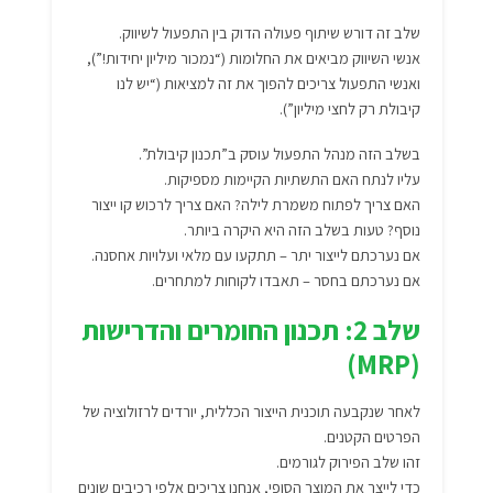
שלב זה דורש שיתוף פעולה הדוק בין התפעול לשיווק.
אנשי השיווק מביאים את החלומות (“נמכור מיליון יחידות!”),
ואנשי התפעול צריכים להפוך את זה למציאות (“יש לנו
קיבולת רק לחצי מיליון”).
בשלב הזה מנהל התפעול עוסק ב”תכנון קיבולת”.
עליו לנתח האם התשתיות הקיימות מספיקות.
האם צריך לפתוח משמרת לילה? האם צריך לרכוש קו ייצור
נוסף? טעות בשלב הזה היא היקרה ביותר.
אם נערכתם לייצור יתר – תתקעו עם מלאי ועלויות אחסנה.
אם נערכתם בחסר – תאבדו לקוחות למתחרים.
שלב 2: תכנון החומרים והדרישות
(MRP)
לאחר שנקבעה תוכנית הייצור הכללית, יורדים לרזולוציה של
הפרטים הקטנים.
זהו שלב הפירוק לגורמים.
כדי לייצר את המוצר הסופי, אנחנו צריכים אלפי רכיבים שונים