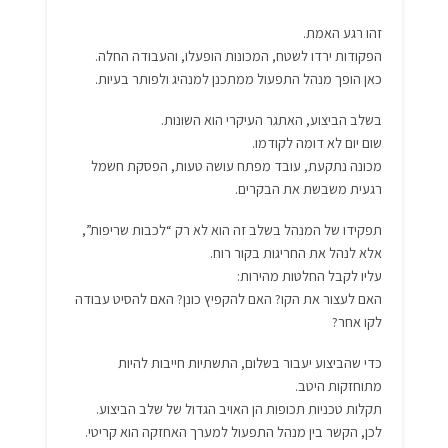
זהו רגע האמת.
הפקודות ירדו לשטח, המכונות הופעלו, והעבודה החלה.
כאן הופך מנהל התפעול ממתכנן למנהיג ולפותר בעיות.
בשלב הביצוע, האתגר העיקרי הוא השונות.
שום יום לא דומה לקודמו.
מכונה נתקעת, עובד מפתח עושה טעות, הפסקת חשמל
רגעית משבשת את הבקרים.
תפקידו של המנהל בשלב זה הוא לא רק “לכבות שריפות”,
אלא לנהל את החריגות בקור רוח.
עליו לקבל החלטות מהירות:
האם לעצור את הקו? האם להקפיץ כונן? האם להסיט עבודה
לקו אחר?
כדי שהביצוע יעבור בשלום, התשתיות חייבות להיות
מתוחזקות היטב.
תקלות טכניות תכופות הן האויב הגדול של שלב הביצוע.
לכן, הקשר בין מנהל התפעול למערך האחזקה הוא קריטי.