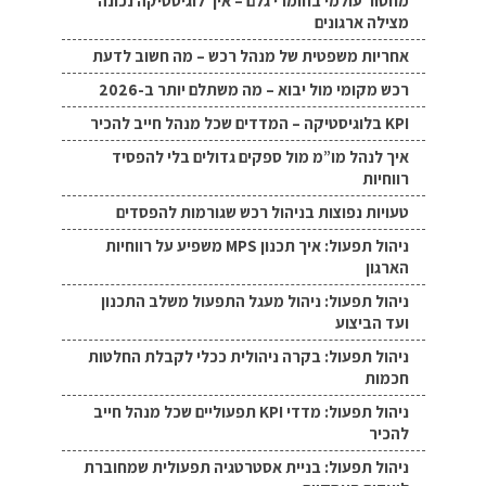
מחסור עולמי בחומרי גלם – איך לוגיסטיקה נכונה
מצילה ארגונים
אחריות משפטית של מנהל רכש – מה חשוב לדעת
רכש מקומי מול יבוא – מה משתלם יותר ב-2026
KPI בלוגיסטיקה – המדדים שכל מנהל חייב להכיר
איך לנהל מו”מ מול ספקים גדולים בלי להפסיד
רווחיות
טעויות נפוצות בניהול רכש שגורמות להפסדים
ניהול תפעול: איך תכנון MPS משפיע על רווחיות
הארגון
ניהול תפעול: ניהול מעגל התפעול משלב התכנון
ועד הביצוע
ניהול תפעול: בקרה ניהולית ככלי לקבלת החלטות
חכמות
ניהול תפעול: מדדי KPI תפעוליים שכל מנהל חייב
להכיר
ניהול תפעול: בניית אסטרטגיה תפעולית שמחוברת