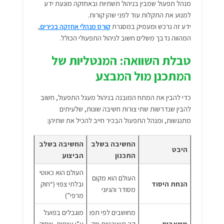
מנהל תפעול שמבין בניהול תשתיות ובאחזקה מונעת ידע
למנוע את התקלות עוד לפני שהן קורות.
ידע זה נרכש ומעמיק במסגרת
קורס מנהלי אחזקה בכירים
,
המהווה נדבך משלים חשוב לניהול התפעולי הכולל.
טבלת השוואה: המנטליות של
המתכנן מול המבצע
כדי להבין את המתח המובנה בניהול מעגל התפעול, חשוב
להבין שנדרשות שתי צורות חשיבה שונות, שלעיתים
מתנגשות, ומנהל התפעול הבכיר חייב להכיל את שתיהן:
החשיבה בשלב
החשיבה בשלב
היבט
התכנון
הביצוע
העולם הוא כאוטי
העולם הוא מקום
הנחת היסוד
ובלתי צפוי (“חוק
מסודר והגיוני
מרפי”)
מחושבים לפי תפו
מוגבלים בפועל
משאבים
קה תיאורטית מק
ע”י עייפות, שחיק