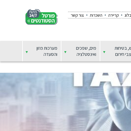
לוג
קריירה
השכרות
צור קשר
, בטיחות
מים, שפכים
מערכות מזון
בי חירום
ואינסטלציה
והסעדה