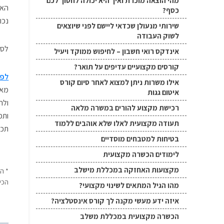
מהי הוצאה מוכרת ואיך היא יכולה לחסוך לכם
האת
כסף?
נכו
שירותי מנעולן שכדאי ליישם לפני שיוצאים
לשוק העבודה
לסי
אינדקס רואי חשבון – לחיפוש ממוקד ויעיל
קורסים מקצועיים עדיפים על תואר?
לפנ
אילו משרות ניתן למצוא לאחר סיום קורס
מאמ
איטום גגות
ולה
רכישת מקצוע להורים במשרה מלאה
ותכ
תעודה מקצועית לאלו שלא אוהבים ללמוד
תכנ
בטיחות למטבחים מוסדיים
לימודים הכשרה מקצועית
מקצועות האחזקה במכללת מישלב
* ה
הכי
מהו הגיל המתאים לשינוי מקצועי?
איזה ידע מעשי מקנה לך קורס אינסטלציה?
הכשרה מקצועית במכללת משלב