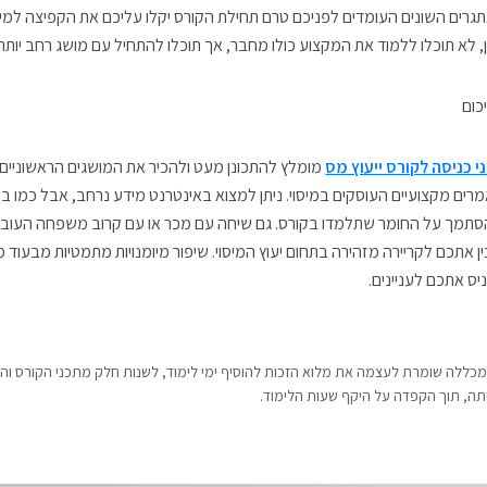
גרים השונים העומדים לפניכם טרם תחילת הקורס יקלו עליכם את הקפיצה למים
ן, לא תוכלו ללמוד את המקצוע כולו מחבר, אך תוכלו להתחיל עם מושג רחב יותר
כום
י כניסה לקורס ייעוץ מס
מומלץ להתכונן מעט ולהכיר את המושגים הראשוניי
רים מקצועיים העוסקים במיסוי. ניתן למצוא באינטרנט מידע נרחב, אבל כמו ב
סתמך על החומר שתלמדו בקורס. גם שיחה עם מכר או עם קרוב משפחה העובד ב
ין אתכם לקריירה מזהירה בתחום יעוץ המיסוי. שיפור מיומנויות מתמטיות מבעוד
יס אתכם לעניינים.
מכללה שומרת לעצמה את מלוא הזכות להוסיף ימי לימוד, לשנות חלק מתכני הקורס ו
תה, תוך הקפדה על היקף שעות הלימוד.