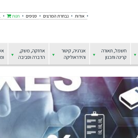
אודות
נבחרת המרצים
סניפים
חנות
ב
חשמל, תאורה
אנרגיה, קיטור
אחזקה, משק,
אש
קרינה ותכנון
והידראוליקה
הדברה וסביבה
ומצ