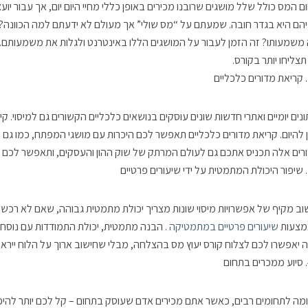
ם המס כולל שלל מושגים שרובנו מכירים באופן כללי מחיי היום יום, אך עבור 
יהם היא בגדר חובה. שמעתם על “מס שולי” אך מעולם לא ידעתם למה הכוונה? “
משמעותו? זה הזמן לעבור על המושגים הללו באינטרנט ולגלות את משמעותם. כ
תצליחו יותר בקורס.
קריאת מדורים כלכליים
ונים יומיים ואתרי חדשות שונים עוסקים בנושאים כלכליים הקשורים גם למיסוי. 
ן להיום. קריאת מדורים כלכליים תאפשר לכם היכרות עם מושגי המפתח, כמו גם 
רים אלה תכניס אתכם גם לעולם המרתק של שוק ההון והעסקים, ותאפשר לכם 
שיפור היכולת המתמטית על ידי שיעורים פרטיים
וב מקיף של אפשרויות מיסוי שונות מצריך יכולת מתמטית גבוהה, שאם לא רכשתם
צעות
שיעורים פרטיים במתמטיקה
. הבנה מתמטית, יכולת התמודדות עם נוסחאו
 יאפשרו לכם לצלוח קורס יעוץ מס בהצלחה, מבלי שחישוב ארוך על הלוח ייראה
סיוע ממכרים בתחום
מה לתחומים רבים, כאשר אתם מכירים אדם שעוסק בתחום – קל לכם יותר להיכנס א