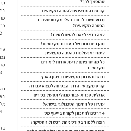
שהוסמך לכך?
תחו
בינ
קורסים המתאימים להסבה מקצועית
מה 
מדוע חשוב לבחור בעלי מקצוע שעברו
כך 
הכשרה מקצועית?
למה כדאי לצאת להשתלמויות?
מהן היתרונות של תעודות מקצועיות?
עית
לימודי מנעולנות כהסבה מקצועית
נכו
כל מה שרציתם לדעת אודות לימודים
מדו
מקצועיים
חדש! תעודות מקצועיות בצפון הארץ
קורס מקצועי, הדרך הבטוחה למצוא עבודה
חיש
אנגלית טכנית עבור מנהלי תפעול בכירים
באמ
אלה
עתידו של החינוך הטכנולוגי בישראל
4 דרכים להתכונן לקורס בייעוץ מס
רוצה ללמוד בקורס ניהול רכש ולוגיסטיקה?
בדו