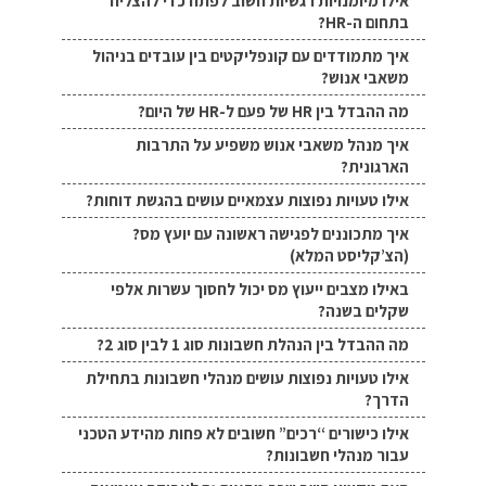
אילו מיומנויות רגשיות חשוב לפתח כדי להצליח
בתחום ה-HR?
איך מתמודדים עם קונפליקטים בין עובדים בניהול
משאבי אנוש?
מה ההבדל בין HR של פעם ל-HR של היום?
איך מנהל משאבי אנוש משפיע על התרבות
הארגונית?
אילו טעויות נפוצות עצמאיים עושים בהגשת דוחות?
איך מתכוננים לפגישה ראשונה עם יועץ מס?
(הצ’קליסט המלא)
באילו מצבים ייעוץ מס יכול לחסוך עשרות אלפי
שקלים בשנה?
מה ההבדל בין הנהלת חשבונות סוג 1 לבין סוג 2?
אילו טעויות נפוצות עושים מנהלי חשבונות בתחילת
הדרך?
אילו כישורים “רכים” חשובים לא פחות מהידע הטכני
עבור מנהלי חשבונות?