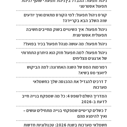
ניהול תפעול: ההבדל בין ניהול תפעולי שוטף לניהול
תפעול אסטרטגי
קורס ניהול תפעול: למי הקורס מתאים ואיך יודעים
שזה השלב הבא בקריירה?
ניהול תפעול: איך השינויים בשוק מחייבים חשיבה
תפעולית אסטרטגית
ניהול תפעול: מה עושה מנהל תפעול בכיר בפועל?
ניהול תפעול: למה תפעול חזק הוא היתרון התחרותי
של ארגונים מצליחים
רפורמות המס של השנה האחרונה: למה הביקוש
ליועצי מס בשיא?
7 דרכים להגדיל את ההכנסה שלך כחשמלאי
מערכות
המדריך השלם לטופס 4: כל מה שמפקח בנייה חייב
לדעת ב-2026
7 כשלים קריטיים שמפקחי בנייה מתחילים עושים –
ואיך להימנע מהם
חשמלאי מערכות בשנת 2026: טכנולוגיות חדשות