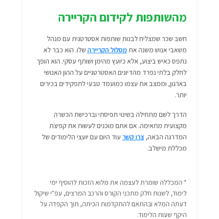
מהשותפות לקידום הקריירה
חשב שכר שמצליח לבנות שותפות אסטרטגית עם מנהל
משאבי אנוש משנה את
מסלול הקריירה
שלו. הוא כבר לא
נתפס כאיש ביצוע, אלא כיועץ מהימן ושותף עסקי. הוא הופך
לחלק בלתי נפרד מהדיונים האסטרטגיים על ההון האנושי
בארגון, וממצב את עצמו כמועמד טבעי לתפקידים בכירים
יותר.
הדרך לשם מתחילה בשינוי תפיסתי וברכישת הכשרה
מקצועית מתאימה. אם אתם מוכנים לעשות את קפיצת
המדרגה הבאה,
צרו קשר
עוד היום עם יועצי הלימודים של
מכללת מישלב.
* המכללה שומרת לעצמה את מלוא הזכות להוסיף ימי
לימוד, לשנות חלק מתכני הקורס והרכב המרצים, עפ"י שיקול
דעתה המלא ובהתאם להתקדמות הכיתה, תוך הקפדה על
היקף שעות הלימוד.