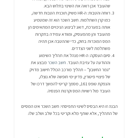
שהעובד אכן רואה את השינוי בתלוש הבא.
רווחה והטבות: ה-HR משיק תוכנית הטבות חדשה,
כמו קרן השתלמות. חשב השכר הוא זה שמטמיע
אותה במערכת, דואג לביצוע הניכויים המתאימים הן
מהעובד והן מהמעסיק, ומוודא עמידה בתקרות
המס המוכרות בחוק, כדי שההטבה אכן תהיה
משתלמת לשני הצדדים.
סיום העסקה: ה-HR מנהל את תהליך השימוע
וההודעה על עזיבת העובד.
חשב השכר
מבצע את
“גמר החשבון” – תהליך מורכב הכולל חישוב מדויק
של פיצויי פיטורין, פדיון ימי חופשה שלא נוצלו,
והנפקת טופס 161, מסמך קריטי להמשך דרכו של
העובד מול רשויות המס וקרנות הפנסיה.
הבנה זו היא הבסיס לשינוי התפיסתי: חשב השכר אינו המסיים
של התהליך, אלא שותף מלא וקריטי בכל שלב ושלב שלו.