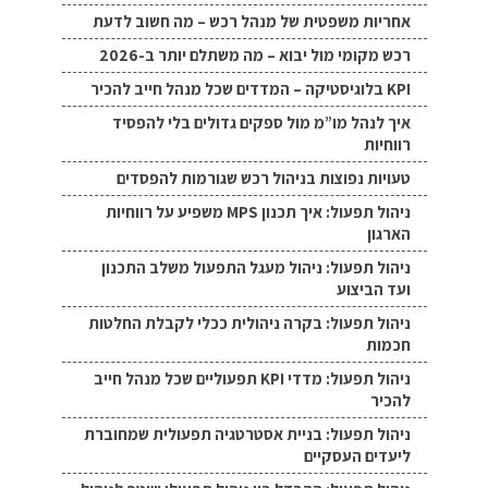
אחריות משפטית של מנהל רכש – מה חשוב לדעת
רכש מקומי מול יבוא – מה משתלם יותר ב-2026
KPI בלוגיסטיקה – המדדים שכל מנהל חייב להכיר
איך לנהל מו”מ מול ספקים גדולים בלי להפסיד
רווחיות
טעויות נפוצות בניהול רכש שגורמות להפסדים
ניהול תפעול: איך תכנון MPS משפיע על רווחיות
הארגון
ניהול תפעול: ניהול מעגל התפעול משלב התכנון
ועד הביצוע
ניהול תפעול: בקרה ניהולית ככלי לקבלת החלטות
חכמות
ניהול תפעול: מדדי KPI תפעוליים שכל מנהל חייב
להכיר
ניהול תפעול: בניית אסטרטגיה תפעולית שמחוברת
ליעדים העסקיים