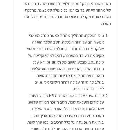
חשב השכר אינו רק “מפיק תלושים”; הוא המתעד הפיננסי
של מחזור חיי העובד בארגון. כל פעולה שמבצעת מחלקת
משאבי אנוש מקבלת ביטוי כספי ורגולטורי מדויק אצל חשב
השכר.
גיוס והעסקה: התהליך מתחיל כאשר מנהל משאבי
אנוש חותם על חוזה העסקה. חשב השכר הוא זה
שלוקח את החוזה והופך אותו למציאות פיננסית: הוא
מקים את העובד במערכת, דואג למילוי וקליטה של
טופס 101, מבצע תיאום מס ראשוני ומוודא שכל
הגדרות השכר, ההטבות, וההפרשות הסוציאליות
תואמות את החוק ואת מדיניות החברה. טעות
בשלב קריטי זה עלולה לגרור חישובי מס שגויים
לאורך חודשים רבים.
קידום ושינויי שכר: כאשר מנהל ה-HR מודיע לעובד
על קידום והעלאת שכר, חשב השכר הוא זה שדואג
שההחלטה תתבצע בפועל. הוא מוודא שהעלאת
השכר מתעדכנת במערכת החל מהתאריך הנכון,
בוחן את השפעתה על כלל הרכיבים (כמו ערך שעת
עבודה נוספת או בסיס ההפרשה לפנסיה), ומוודא