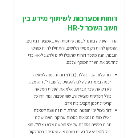
דוחות ומערכות לשיתוף מידע בין
חשב השכר ל-HR
הדרך היעילה ביותר לבנות שותפות היא באמצעות נתונים.
הפסיקו להיות רק מפיקי תלושים, והתחילו להיות מפיקי
תובנות. הנה מספר דוחות שתוכלו ליזום ולהציג ל-HR כדי
להדגים את הערך המוסף שלכם:
דוח עלות שכר כוללת (TCE): דוח זה עונה לשאלה
“כמה באמת עולה לנו להעסיק כל עובד?”. הוא מציג
לא רק את שכר הברוטו, אלא את העלות המלאה
כולל הפרשות סוציאליות, שווי הטבות ועוד. זהו כלי
קריטי לתכנון תקציב כוח אדם.
דוח ניצול ימי חופשה ומחלה: דוח זה עונה לשאלה
“אילו צוותים נמצאים בסכנת שחיקה והאם יש לנו
חבות כספית נסתרת של ימי חופשה שלא נוצלו?”. הוא
יכול להצביע על בעיות רווחה או עומס יתר במחלקות