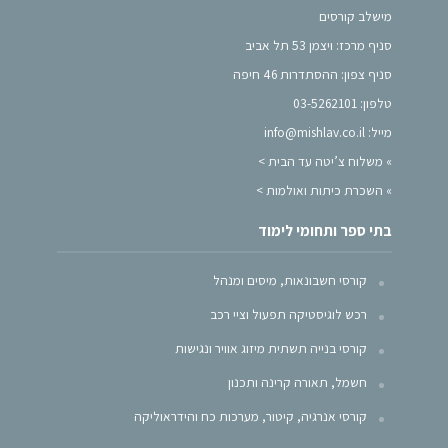
מישלב קורסים
סניף מרכז: ויצמן 53 תל אביב
סניף צפון: ההסתדרות 46 חיפה
טלפון: 03-5262101
מייל: info@mishlav.co.il
»
משלוח צ’יטה עד הבית >
»
השכרת כיתות ואולמות >
בתי ספר ותחומי לימוד
קורסי חשבונאות, מיסים ומנהל
רכש לוגיסטיקה תפעול וציי רכב
קורסי בנייה תשתית מיזוג אוויר ונגישות
חשמל, תאורה קרינה ותכנון
קורסי אנרגיה, קיטור, מערכות כח והידראוליקה