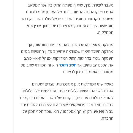
מעבר ליצירת ערך, שיתוף פעולה הדוק בין שכר למשאבי
אנוש הוא קו ההגנה החשוב ביותר של הארגון מפני סיכונים
משפטיים וקנסות. החוקים המורכבים של עולם העבודה, כמו
חוק שעות עבודה ומנוחה, נמצאים בדיוק בתווך שבין שתי
המחלקות.
מחלקת משאבי אנוש מגדירה את מדיניות החופשות, אך
מחלקת השכר היא זו שמוודאת שחישוב פדיון החופשה בסיום
העסקה עומד בדרישות החוק המדויקות. מנהל ה-HR כותב
את הסכם הבונוסים, אך
חשב השכר
הוא זה שמוודא שהבונוס
ממוסה כראוי ומדווח נכון לרשויות.
כאשר שתי המחלקות אינן מסונכרנות, נוצרים ‘שטחים
אפורים’ שבהם טעויות עלולות להתרחש. טעויות אלו עלולות
להוביל לתלונות עובדים, ביקורות של משרד העבודה, וקנסות
כבדים. חשב שכר פרואקטיבי שמוודא תאימות רגולטורית יחד
עם ה-HR אינו רק ‘שותף אסטרטגי’, הוא שומר הסף המגן על
החברה.