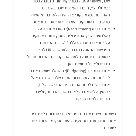
שכר, ושיעורי עזיבה במחלקות שונות. תובנה כמו
‘במחלקה Y, היעדר העלאות שכר בשנתיים
האחרונות נמצא בקורלציה ישירה לעזיבה של 70%
מהעובדים הוותיקים’ היא כלי אסטרטגי רב עוצמה.
אתגר הגיוס (Recruitment): ה-HR מתחרה על
טאלנטים בשוק. אתם יכולים לספק נתונים מדויקים
על “חבילת השכר הכוללת” (שכר + הטבות +
הפרשות) הנהוגה בחברה, ולאפשר ל-HR להציג
למועמדים תמונה מלאה ואטרקטיבית, המבוססת על
נתונים ולא על תחושות בטן.
אתגר התקציב (Budgeting): ההנהלה שואלת את ה-
HR ‘מה תהיה עלות כוח האדם שלנו בשנה הבאה?’.
אתם יכולים לקחת את תוכנית הגיוס של ה-HR,
להוסיף עליה את העלאות השכר הצפויות, ולייצר
תחזית עלויות מדויקת.
כשאתם מציגים את הנתונים שלכם כפתרונות לאתגרים
אסטרטגיים, אתם מפסיקים להיות ספקי מידע והופכים
ליועצים.