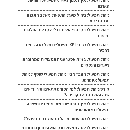
ניהול תפעול: איך תכנון MPS משפיע על רווחיות
הארגון
ניהול תפעול: ניהול מעגל התפעול משלב התכנון
ועד הביצוע
ניהול תפעול: בקרה ניהולית ככלי לקבלת החלטות
חכמות
ניהול תפעול: מדדי KPI תפעוליים שכל מנהל חייב
להכיר
ניהול תפעול: בניית אסטרטגיה תפעולית שמחוברת
ליעדים העסקיים
ניהול תפעול: ההבדל בין ניהול תפעולי שוטף לניהול
תפעול אסטרטגי
קורס ניהול תפעול: למי הקורס מתאים ואיך יודעים
שזה השלב הבא בקריירה?
ניהול תפעול: איך השינויים בשוק מחייבים חשיבה
תפעולית אסטרטגית
ניהול תפעול: מה עושה מנהל תפעול בכיר בפועל?
ניהול תפעול: למה תפעול חזק הוא היתרון התחרותי