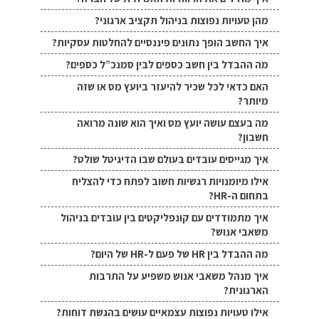
מהן טעויות נפוצות בניהול תקציב ארגוני?
איך החשב הופך נתונים פיננסיים להחלטות עסקיות?
מה ההבדל בין חשב כספים לבין סמנכ”ל כספים?
האם כדאי לכל שכיר להיעזר ביועץ מס או שזה
מיותר?
מה בעצם עושה יועץ מס ואיך הוא שונה מרואה
חשבון?
איך מגייסים עובדים בעולם שבו הדיגיטל שולט?
אילו מיומנויות רגשיות חשוב לפתח כדי להצליח
בתחום ה-HR?
איך מתמודדים עם קונפליקטים בין עובדים בניהול
משאבי אנוש?
מה ההבדל בין HR של פעם ל-HR של היום?
איך מנהל משאבי אנוש משפיע על התרבות
הארגונית?
אילו טעויות נפוצות עצמאיים עושים בהגשת דוחות?