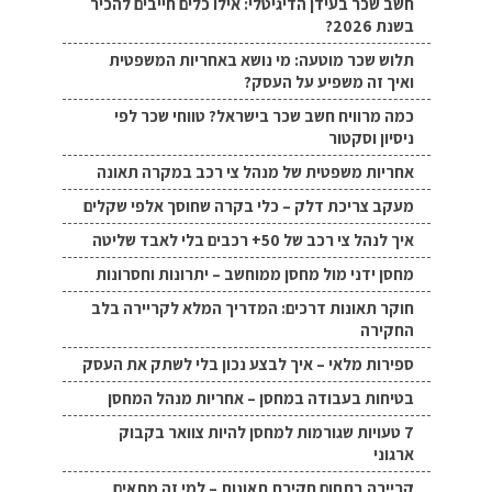
חשב שכר בעידן הדיגיטלי: אילו כלים חייבים להכיר
בשנת 2026?
תלוש שכר מוטעה: מי נושא באחריות המשפטית
ואיך זה משפיע על העסק?
כמה מרוויח חשב שכר בישראל? טווחי שכר לפי
ניסיון וסקטור
אחריות משפטית של מנהל צי רכב במקרה תאונה
מעקב צריכת דלק – כלי בקרה שחוסך אלפי שקלים
איך לנהל צי רכב של 50+ רכבים בלי לאבד שליטה
מחסן ידני מול מחסן ממוחשב – יתרונות וחסרונות
חוקר תאונות דרכים: המדריך המלא לקריירה בלב
החקירה
ספירות מלאי – איך לבצע נכון בלי לשתק את העסק
בטיחות בעבודה במחסן – אחריות מנהל המחסן
7 טעויות שגורמות למחסן להיות צוואר בקבוק
ארגוני
קריירה בתחום חקירת תאונות – למי זה מתאים