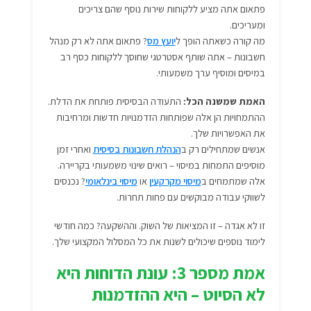
פתאום אתה מציע ללקוחות שירות נוסף שהם צריכים
ומעריכים.
מה קורה כשאתה הופך ל
יועץ מס
? פתאום אתה לא רק מנהל
חשבונות – אתה שותף אסטרטגי שחוסך ללקוחות כסף רב
במיסים ומוסיף ערך משמעותי.
האמת שמשנה הכל:
התעודה הבסיסית פותחת את הדלת.
ההתמחויות הן אלה שפותחות הזדמנויות חדשות ומרחיבות
את האפשרויות שלך.
אנשים שמתחילים רק ב
הנהלת חשבונות בסיסית
ואחרי זמן
מוסיפים התמחות במיסוי – רואים שינוי משמעותי בקריירה.
אלה שמתמחים ב
מיסוי מקרקעין
או
מיסוי בינלאומי
? נכנסים
לשווקי עבודה מבוקשים עם פחות תחרות.
זו לא אגדה – זו המציאות של השוק. וההשקעה? כמה חודשי
לימוד נוספים שיכולים לשנות את כל המסלול המקצועי שלך.
אמת מספר 3: עונת הדוחות היא
לא הסיוט – היא ההזדמנות