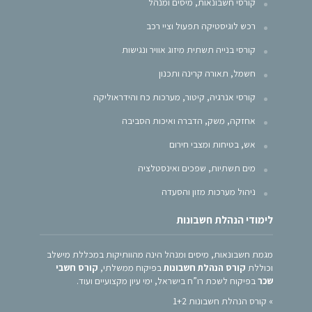
קורסי חשבונאות, מיסים ומנהל
רכש לוגיסטיקה תפעול וציי רכב
קורסי בנייה תשתית מיזוג אוויר ונגישות
חשמל, תאורה קרינה ותכנון
קורסי אנרגיה, קיטור, מערכות כח והידראוליקה
אחזקה, משק, הדברה ואיכות הסביבה
אש, בטיחות ומצבי חירום
מים תשתיות, שפכים ואינסטלציה
ניהול מערכות מזון והסעדה
לימודי הנהלת חשבונות
מגמת חשבונאות, מיסים ומנהל הינה מהוותיקות במכללת מישלב
וכוללת
קורס הנהלת חשבונות
בפיקוח ממשלתי,
קורס חשבי
שכר
בפיקוח לשכת רו”ח בישראל, ימי עיון מקצועיים ועוד.
»
קורס הנהלת חשבונות 1+2