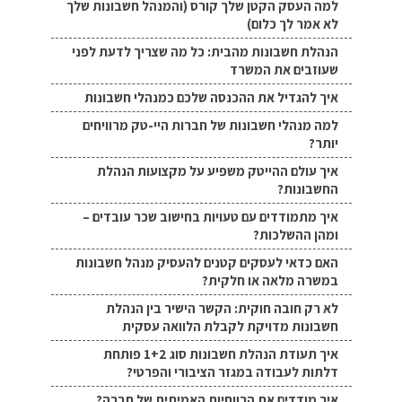
למה העסק הקטן שלך קורס (והמנהל חשבונות שלך
לא אמר לך כלום)
הנהלת חשבונות מהבית: כל מה שצריך לדעת לפני
שעוזבים את המשרד
איך להגדיל את ההכנסה שלכם כמנהלי חשבונות
למה מנהלי חשבונות של חברות היי-טק מרוויחים
יותר?
איך עולם ההייטק משפיע על מקצועות הנהלת
החשבונות?
איך מתמודדים עם טעויות בחישוב שכר עובדים –
ומהן ההשלכות?
האם כדאי לעסקים קטנים להעסיק מנהל חשבונות
במשרה מלאה או חלקית?
לא רק חובה חוקית: הקשר הישיר בין הנהלת
חשבונות מדויקת לקבלת הלוואה עסקית
איך תעודת הנהלת חשבונות סוג 1+2 פותחת
דלתות לעבודה במגזר הציבורי והפרטי?
איך מודדים את הרווחיות האמיתית של חברה?