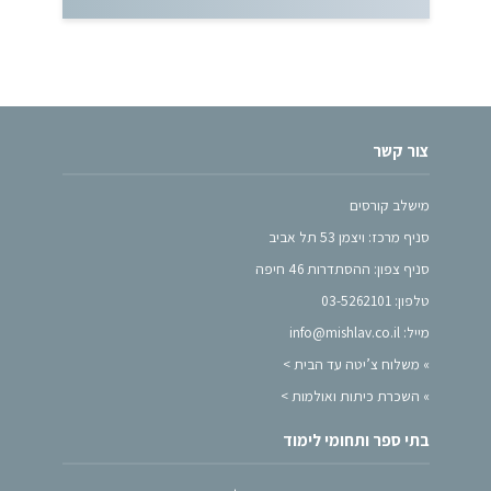
צור קשר
מישלב קורסים
סניף מרכז: ויצמן 53 תל אביב
סניף צפון: ההסתדרות 46 חיפה
טלפון: 03-5262101
מייל: info@mishlav.co.il
»
משלוח צ’יטה עד הבית >
»
השכרת כיתות ואולמות >
בתי ספר ותחומי לימוד