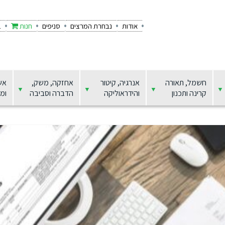
אודות
נבחרת המרצים
סניפים
חנות
ב
חשמל, תאורה
אנרגיה, קיטור
אחזקה, משק,
אש
קרינה ותכנון
והידראוליקה
הדברה וסביבה
ומצ