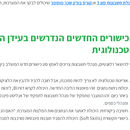
לת חשבונות סוג 3
או
קורס בודק שכר מוסמך
שיכולים לבקר את המערכות, רק
ישורים החדשים הנדרשים בעידן ה
כנולוגית
 להישאר רלוונטיים, מנהלי חשבונות צריכים לאמץ סט כישורים חדש המשלב בין
אוריינות טכנולוגית:
לא צריך להיות מתכנת, אבל חובה להכיר ולהבין את הלוגיק
יכולות ניתוח נתונים:
זוהי מיומנות הליבה החדשה.
היכולת לקר
ביותר כיום
. זהו המעבר מתפקיד של מנהל חשבונות לתפקיד של אנליסט פיננסי,
ומנהלי כספים
.
חשיבה ביקורתית:
היכולת לאתגר את הנתונים ואת המלצות המערכת. “האם הנתו
כישורי תקשורת (Soft Skills):
היכולת להסביר תובנות פיננסיות מורכבות למנ