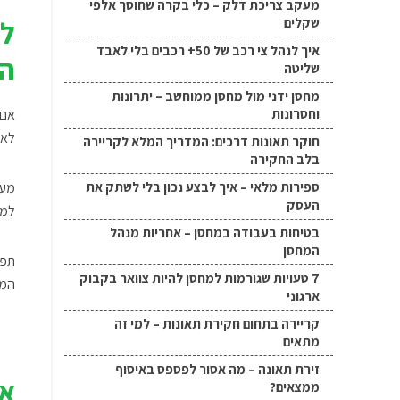
מעקב צריכת דלק – כלי בקרה שחוסך אלפי
לא
שקלים
איך לנהל צי רכב של 50+ רכבים בלי לאבד
הח
שליטה
מחסן ידני מול מחסן ממוחשב – יתרונות
וחסרונות
אם 
לא 
חוקר תאונות דרכים: המדריך המלא לקריירה
בלב החקירה
ספירות מלאי – איך לבצע נכון בלי לשתק את
מערכות AI מתקדמות יכ
העסק
לממוצע. ברמה
בטיחות בעבודה במחסן – אחריות מנהל
המחסן
תפק
7 טעויות שגורמות למחסן להיות צוואר בקבוק
המשנ
ארגוני
קריירה בתחום חקירת תאונות – למי זה
מתאים
זירת תאונה – מה אסור לפספס באיסוף
אי
ממצאים?