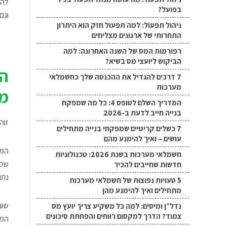
להצ
בפועל?
וגם
ניהול תפעול: למה תפעול חזק הוא היתרון
התחרותי של ארגונים מצליחים
רפורמות המס של השנה האחרונה: למה
הביקוש ליועצי מס בשיא?
הא
7 דרכים להגדיל את ההכנסה שלך כחשמלאי
מערכות
מ
המדריך השלם לטופס 4: כל מה שמפקח
בנייה חייב לדעת ב-2026
זוה
7 כשלים קריטיים שמפקחי בנייה מתחילים
עושים – ואיך להימנע מהם
המש
חשמלאי מערכות בשנת 2026: טכנולוגיות
שמש
חדשות שחייבים להכיר
נתו
5 טעויות נפוצות של חשמלאי מערכות
מתחילים ואיך להימנע מהן
שום
נדל”ן ומיסים: למה כל משקיע צריך יועץ מס
צמוד? הדרך למקסום רווחים והפחתת סיכונים
המע