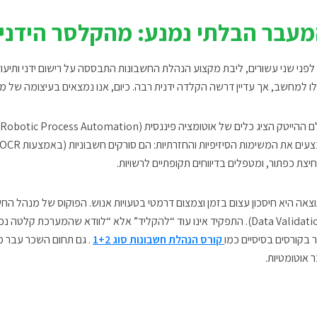
עבר הבלתי נמנע: מהקלסר הידני 
לפני שני עשורים, ליבת מקצוע הנהלת החשבונות התבססה על רישום ידני ותיעו
ו למחשב, אך עדיין דרשה הקלדה ידנית רבה. כיום, אנו נמצאים בעיצומה של 
ם ה
הייטק
הציג כלים של
אוטומציה פיננסית
(RPA – Robotic Process Automation), המכונים לעיתים
יצת כפתור, ומטפלים בדיווחים תקופתיים לרשויות.
צאה היא חיסכון עצום בזמן וצמצום דרמטי בטעויות אנוש.
. התפקיד אינו עוד “להקליד” אלא “לוודא שהמערכת קלטה נכון
 בקורסים בסיסיים כמו
קורס הנהלת חשבונות סוג 1+2
. גם תחום השכר עבר מ
 אוטומטיות.