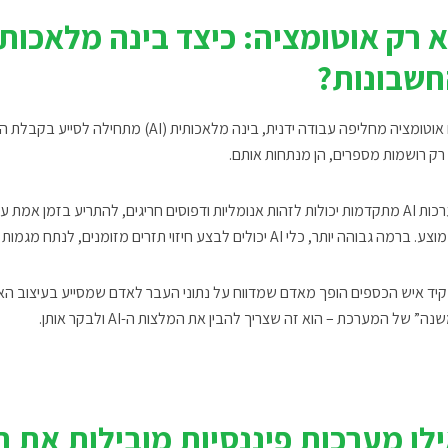
 רק אוטומציה: כיצד בינה מלאכו
שבונות?
אוטומציה מחליפה עבודה ידנית,
בינה מלאכותית
רק רושמות מספרים, הן מנתחות אותם.
ולות לזהות אנומליות ודפוסים חריגים
, להתריע בזמן אמת על
 גבוהה יותר, כלי AI יכולים לבצע חיזוי תזרים מזומנים, לנתח מגמות מכירה ולהציע המלצות לאופטימיזציה פיננסית.
יד איש הכספים הופך מאדם שמדווח על נתוני העבר לאדם שמסייע בעיצוב האס
ה” של המערכת – הוא זה שצריך להבין את המלצות ה-AI ולבקר אותן.
לו מערכות פיננסיות מובילות את ה