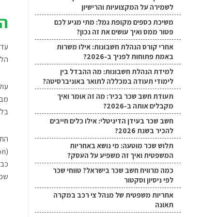
לשמירה על המקצועיות והרישיון
המ
משיכת כספים מקופת גמל: מתי מגיע לכם
פטור ממס ואיך עושים את זה נכון?
עד 
אחרי קורס הנהלת חשבונות: אילו משרות
באמת פתוחות לפניך ב-2026?
הלל
למידת הנהלת חשבונות: מה ההבדל בין
לימודי תעודה במכללה לתואר באוניברסיטה?
עול
תעודת חשב שכר בכיר: מה זה אומר ואיך
מקבלים אותה ב-2026?
בלח
חשב שכר בעידן הדיגיטלי: אילו כלים חייבים
להכיר בשנת 2026?
התו
תלוש שכר מוטעה: מי נושא באחריות
(Data Validation)
המשפטית ואיך זה משפיע על העסק?
כבר
כמה מרוויח חשב שכר בישראל? טווחי שכר
שכר
לפי ניסיון וסקטור
אחריות משפטית של מנהל צי רכב במקרה
תאונה