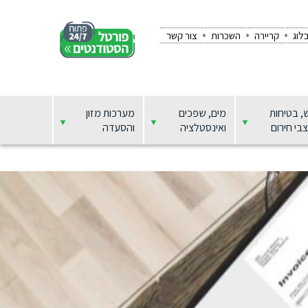
לוג
קריירה
השכרות
צור קשר
, בטיחות
מים, שפכים
מערכות מזון
בי חירום
ואינסטלציה
והסעדה