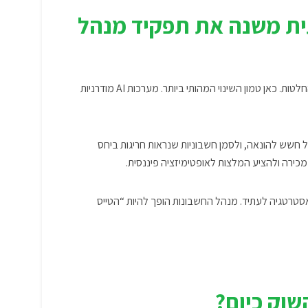
תית משנה את תפקיד מנהל
(AI) מתחילה לסייע בקבלת החלטות. כאן טמון השינוי המהותי ביותר. מערכות AI מודרניות
 חשש להונאה, ולסמן חשבוניות שנראות חריגות ביחס
טרטגיה לעתיד. מנהל החשבונות הופך להיות “הטייס
שוק כיום?