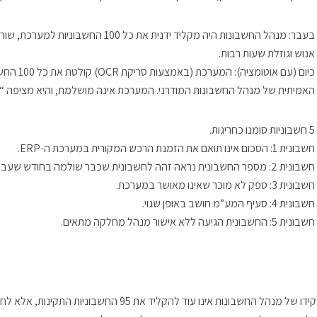
בעבר:
מנהל החשבונות היה מקליד ידנית את כל
אנוש וגוזלת שעות רבות.
כיום (עם אוטומציה):
המערכת (באמצעות סריקת OCR) קולטת את כל 100 החשבוניות באופן אוטומטי תוך דקות.
האמיתית של מנהל החשבונות המודרני
.
המערכת אינה מושלמת, והיא מציפה “דג
5 חשבוניות סומנו
כחריגות.
חשבונית 1: הסכום אינו תואם את הזמנת הרכש המקורית במערכת ה-ERP.
חשבונית 2: מספר החשבונית נראה זהה לחשבונית שכבר שולמה בחודש שעבר (חשד לכפילות).
חשבונית 3: ספק לא מוכר שאינו מאושר במערכת.
חשבונית 4: סעיף המע”מ חושב באופן שגוי.
חשבונית 5: החשבונית הגיעה ללא אישור מנהל מחלקה מתאים.
ו של מנהל החשבונות אינו עוד להקליד את 95 החשבוניות התקינות, אלא
לחקור