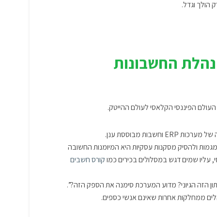
 הולך וגדל.
נהלת החשבונות
 העולם הפיננסי הקלאסי לעולם ה
הייטק
.
ה של
מערכות ERP
ו
חשבות מבוססת ענן
.
וא דוח BI, לזהות מגמות ולהסיק מסקנות עסקיות היא המיומנות החשובה
 עליו שמים דגש במסלולים בכירים כמו
קורס חשבים
ן הזה הגיוני? מדוע המערכת סימנה את הספק הזה?”.
הלים ממחלקות אחרות שאינם אנשי כספים.