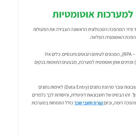
למערכות אוטומטיות
ד פיזי. המהפכה הטכנולוגית הראשונה העבירה את הפעולות
מהפכת האוטומציה המלאה.
רובוטים פיננסיים
. כלים אלו
מבצעים את המשימות הסיזיפיות והחזרתיות: הם סורקים חשבוניות (באמצעות OCR) ומזינים אותן אוטומטית למערכת, מבצעים התאמות בנקים
הפוקוס של מנהל החשבונות עובר מהזנת נתונים (Data Entry) לאימות נתונים
”. זהו הבסיס של
חשבונאות דיגיטלית
, והיסודות לכך נלמדים
הפכה דומה, וכיום
קורס חשבי שכר
כולל התמחות במערכות