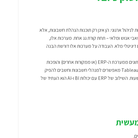
לניהול ארגוני. הן אינן רק תוכנות הנהלת חשבונות, אלא
בי אנוש ומלאי – תחת קורת גג אחת. מערכות אלו,
דיגיטלי
מלא. העבודה על מערכות אלו דורשת הבנה
אלו הן מערכות “שכבת-על” היונקות נתונים ממערכת ה-ERP (או ממקורות אחרים) והופכות
בלחיצת כפתור, במקום לבנות דוחות אקסל מורכבים במשך שעות. השילוב של ERP עם יכולות BI ו-AI הוא העתיד של
מעשית