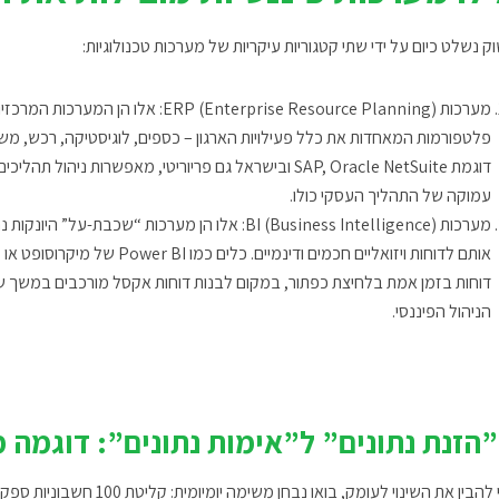
ק נשלט כיום על ידי שתי קטגוריות עיקריות של מערכות טכנולוגיות:
מערכות ERP (Enterprise Resource Planning):
אלו הן המערכות המרכזיות 
פלטפורמות המאחדות את כלל פעילויות הארגון – כספים, לוגיסטיקה, רכש, משא
דוגמת SAP, Oracle NetSuite ובישראל גם פריוריטי, מאפשרות
ניהול תהליכים 
עמוקה של התהליך העסקי כולו.
מערכות BI (Business Intelligence):
אותם לדוחות ויזואליים חכמים ודינמיים. כלים כמו Power BI של מיקרוסופט או Tableau מאפשרים למנהלי חשבונות וחשבים להפיק
דוחות בזמן אמת
הניהול הפיננסי.
הזנת נתונים” ל”אימות נתונים”: דוגמה 
להבין את השינוי לעומק, בואו נבחן משימה יומיומית: קליטת 100 חשבוניות ספקים.