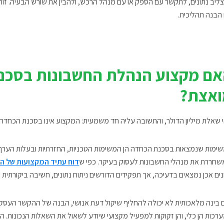
ליב נתונים, לתקשר עם הספק או עם מנהל הרכש, ולהבין את שורש הבעיה. זו
 הבנה תהליכית.
ם מקצוע הנהלת החשבונות בסכנ
ואצת?
י שאלת מיליון הדולר, והתשובה עליה חד משמעית:
המקצוע אינו בסכנת הכחדה
ימות שנמצאות בסכנת הכחדה הן המשימות הטכניות, החזרתיות ובעלות הערך ה
חררת את מנהלי החשבונות לעסוק בעיקר. כפי ש
דוח עתיד המקצועות של הפ
נים אכן נמצאים בדעיכה, אך תפקידים הדורשים ניתוח נתונים, חשיבה ביקורתית 
 בינה מלאכותית לא יכולה להחליף שיקול דעת אנושי
, הבנה של ההקשר העסקי, 
רכות הן כלי, והן זקוקות למפעיל מקצועי שיודע לשאול את השאלות הנכונות. ה